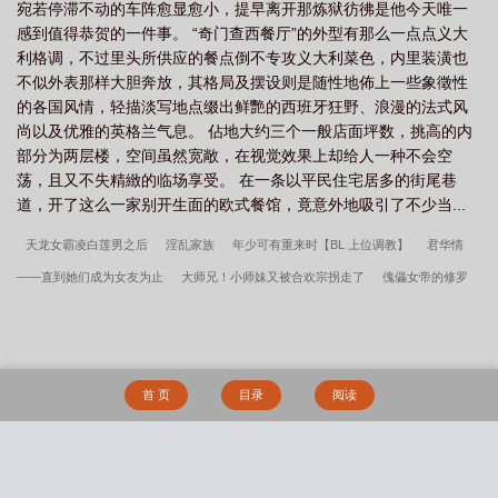
宛若停滞不动的车阵愈显愈小，提早离开那炼狱彷彿是他今天唯一
感到值得恭贺的一件事。 “奇门查西餐厅”的外型有那么一点点义大
利格调，不过里头所供应的餐点倒不专攻义大利菜色，内里装潢也
不似外表那样大胆奔放，其格局及摆设则是随性地佈上一些象徵性
的各国风情，轻描淡写地点缀出鲜艷的西班牙狂野、浪漫的法式风
尚以及优雅的英格兰气息。 佔地大约三个一般店面坪数，挑高的内
部分为两层楼，空间虽然宽敞，在视觉效果上却给人一种不会空
荡，且又不失精緻的临场享受。 在一条以平民住宅居多的街尾巷
道，开了这么一家别开生面的欧式餐馆，竟意外地吸引了不少当...
天龙女霸凌白莲男之后
淫乱家族
年少可有重来时【BL 上位调教】
君华情
——直到她们成为女友为止
大师兄！小师妹又被合欢宗拐走了
傀儡女帝的修罗
场
五米以内自动挨操
富贵归乡，催眠肏遍全家族女性
(1v2)娇憨作精vs双胞
胎
傲世九重天【大鹅加料版】
校园女友们的媚黑即堕寝取【去黑转NTL版】
恶女猎手
沉舟侧畔（第三部）京华烟云
谁说我们在麦姬gl
六分街魅魔的妄
首 页
目录
阅读
想
炉鼎系统：从小姨开始
美人鱼与我
本以为能当芭蕾后宫男主，却穿上粉色
拘束器沦为29个女生的脚底贱奴
伪装alpha但娇蛮大小姐
白衣女侠误入淫途，被
调教为宦官的淫堕母狗
葡萄藤(bg骨)
小风筝（校园1v1）
静音键与扩音器