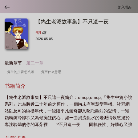
加入书架
【雋生老派故事集】不只這一夜
雋生
/著
2026-05-05
最新章节：
第二十章
隽生的拼音怎么读
隽声什么意思
书籍简介
【雋生老派故事集】不只這一夜简介：emsp;emsp;『雋生中篇小說
系列』此為將近二十年前之舊作，一個尚未有智慧型手機、社群網
站以及AI的純樸年代，一段段平凡無奇卻又叱吒轟烈的愛情，一顆
顆粉飾冷靜卻又為傾痴狂的心，如一曲涓流似水的老派情歌悠揚於
專注聆聽的你的耳朵裡……?不只這一夜 固執任性、好勝心又強
的施翼無法忍受情人的背叛， 一個人負氣搬離住家到外頭租