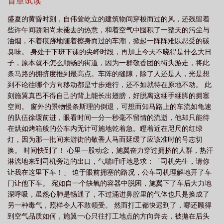
屋、求學，工作，並且立誓要擺脫過去，讓自己變得堅強獨
首章试读
立。 也許是環境的艱澀磨平了他的銳氣，也許是物質的難求讓
盛夏的黄昏时刻，自伟耸屹立的建筑物间穿梭而过的风，还残留着
他學會了珍惜， 但更重要的是，因為有盛加煒的守護在旁，讓
些许午间骄阳尚未褪去的热意，和着空气中囤积了一整天的污尘与
他瞭解到原來愛一個人， 並不是只有單一方的予取予求。
油烟，不着痕跡地随着擦身而过的车潮，掀起一阵阵难以忍受的碳
只是當他終於願意把心交付給對方時，隱藏在盛加煒背後漸漸浮出
臭味。 身处于下班下课的尖峰时段，再加上今天不晓得是什么大日
的事情真相， 讓他再次嘗到無情的背叛。
子，原本就不怎么顺畅的街道，因为一群敬香团的街头游走，将此
条马路的拥挤度推到最高点。车阵的缝隙，除了人还是人，光是想
到不论往哪个方向移动都是寸步难行，还不如就待在原地不动。 此
刻施翼真巴不得自己的背上能长出翅膀，好脱离这綑手綑脚的拥塞
空间。 窗外的景物慢条斯理的倒退，可想而知马路上的车流如龟速
的队伍徐缓前进，眼看时间一分一秒毫不留情的流逝，他却只能待
在烘如烤箱般的公车内无计可施地乾着急。瞪着近在咫尺的红绿
灯，因为那一批间来游街的敬香人马而延缓了应该准时的号志切
换。 时间快到了！ 心里一股动念，施翼奋力穿过拥挤的人群，热汗
淋漓地来到司机旁边的出口，气喘吁吁地恳求：「司机先生，请你
让我在这里下车！」 迫于眼前拥塞的路况，公车司机理解地开了车
门让他下车。 宛如自一个缺氧的容器中脱困，施翼下了车后大力地
深呼吸，虽然心肺是畅通了，不过涌进鼻腔里的气体也只是换成了
另一种毒气，照样令人不敢领受。 然而打工都快迟到了，哪还顾得
到空气品质如何，施翼一心只往打工地点的方向奔去，被拋在后头