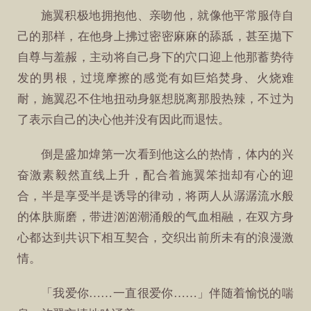
施翼积极地拥抱他、亲吻他，就像他平常服侍自
己的那样，在他身上拂过密密麻麻的舔舐，甚至拋下
自尊与羞赧，主动将自己身下的穴口迎上他那蓄势待
发的男根，过境摩擦的感觉有如巨焰焚身、火烧难
耐，施翼忍不住地扭动身躯想脱离那股热辣，不过为
了表示自己的决心他并没有因此而退怯。
倒是盛加煒第一次看到他这么的热情，体内的兴
奋激素毅然直线上升，配合着施翼笨拙却有心的迎
合，半是享受半是诱导的律动，将两人从潺潺流水般
的体肤廝磨，带进汹汹潮涌般的气血相融，在双方身
心都达到共识下相互契合，交织出前所未有的浪漫激
情。
「我爱你……一直很爱你……」伴随着愉悦的喘