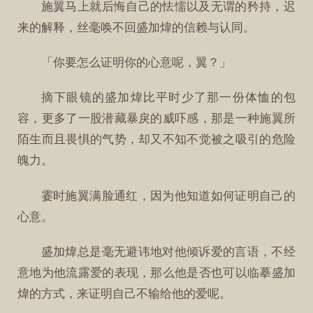
施翼马上就后悔自己的怯懦以及无谓的矜持，迟
来的解释，丝毫唤不回盛加煒的信赖与认同。
「你要怎么证明你的心意呢，翼？」
摘下眼镜的盛加煒比平时少了那一份体恤的包
容，更多了一股潜藏暴戾的威吓感，那是一种施翼所
陌生而且畏惧的气势，却又不知不觉被之吸引的危险
魄力。
霎时施翼满脸通红，因为他知道如何证明自己的
心意。
盛加煒总是毫无避讳地对他倾诉爱的言语，不经
意地为他流露爱的表现，那么他是否也可以临摹盛加
煒的方式，来证明自己不输给他的爱呢。