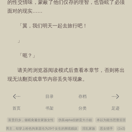
的性交情味，蒙蔽了他们仅存的理智，也昏眩了必须
面对的现实……
「翼，我们明天一起去旅行吧！
」
「呃？」
请关闭浏览器阅读模式后查看本章节，否则将出
现无法翻页或章节内容丢失等现象。
目录
存档
首页
书架
分类
足迹
富贵归乡，催眠肏遍全家族女性
伪装alpha但娇蛮大小姐
本以为能当芭蕾后宫
男主，却穿上粉色拘束器沦为29个女生的脚底贱奴
淫乱家族
恶女猎手
(1v2)