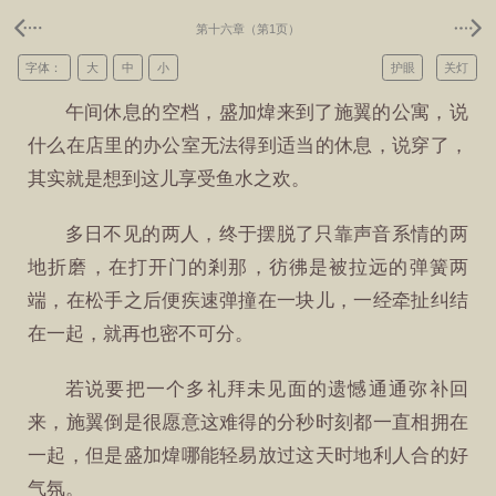
第十六章（第1页）
字体：
大
中
小
护眼
关灯
午间休息的空档，盛加煒来到了施翼的公寓，说
什么在店里的办公室无法得到适当的休息，说穿了，
其实就是想到这儿享受鱼水之欢。
多日不见的两人，终于摆脱了只靠声音系情的两
地折磨，在打开门的剎那，彷彿是被拉远的弹簧两
端，在松手之后便疾速弹撞在一块儿，一经牵扯纠结
在一起，就再也密不可分。
若说要把一个多礼拜未见面的遗憾通通弥补回
来，施翼倒是很愿意这难得的分秒时刻都一直相拥在
一起，但是盛加煒哪能轻易放过这天时地利人合的好
气氛。