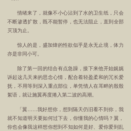
情绪来了，就像不小心沾到了水的卫生纸，只会
不断渗透扩散，既不能暂停，也无法阻止，直到全部
灭顶为止。
惊人的是，盛加煒的性欲似乎是永无止境，体力
亦是非同小可。
除了第一回的结合有点急躁，接下来他开始娓娓
诉起这几天来的思念心情，配合着轻盈柔和的冗长爱
抚，不用等到深入重点部位，单凭情人在耳畔的殷殷
絮语，就让施翼再度捲入第二波的高潮。
「翼……我好想你，想到隔天仍旧看不到你，我
就不知道明天要如何过下去，你懂我的心情吗？翼，
你也会像我这样想你想到不知如何是好、爱你爱到乱