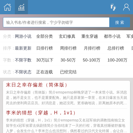
搜 索
分类：
网游小说
全部分类
玄幻修真
重生穿越
都市小说
军
排序：
最新更新
日排行榜
周排行榜
月排行榜
总排行榜
字数：
不限字数
30万以下
30-50万
50-100万
100-200万
状态：
不限状态
正在连载
已经完结
末日之幸存偏差（简体版）
末日之幸存偏差（简体版）简介emspemsp林晚穿进了一本末世小说。坏消息
是，她不是女主，也不是重要配角。她只是原著第一章里，在末日爆发当天就
死去的便利商店店员。好消息是，她还没死。更准确地说，距离她原本的死
期，只剩不到一...
李米的猜想（穿越，H，1v1）
李米的猜想（穿越，H，1v1）简介emspemsp又名冠军侯的调教指南独立女
留学生x冠军侯霍去病剧情简介当你结束了一天的行程，穿着真丝睡裙舒服地
入梦，会发生什么？李米怎么也没想到，偶然看过的汉代文化特展，会让自