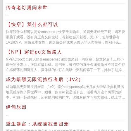
己...
传奇老灯勇闯末世
...
【快穿】我什么都可以
快穿我什么都可以简介emspemsp快穿天雷狗血。通篇无逻辑无三观，请不要
带脑子观看。没有真正意义的完结，有新梗会开新卷。无CP，但单世界有
1V1或NP。主角原本女性，但之后会穿成男人兽人非人类等等，性别什么...
【NP】穿进po文当路人
NP穿进po文当路人简介emspemsp谢知微来到一间暗室，她拿起桌子上的小
说坐到沙发上，正对着摄影机。原书里，被抱错的真千金谢知微只不过是个存
在感稀薄的阴沉路人。摄像机的红灯在黑暗中突然闪烁了一下，她伸手划掉了
路人...
成为暗黑无限流执行者后（1v2）
成为暗黑无限流执行者后（1v2）简介emspemsp沈挽月在大学毕业典礼遭遇
地震后穿到了异世界中，她唯一的目标就是活下去，活着离开这个所谓的副
本。和她一起进来的，还有她同校的同学。沈挽月的学习能力很强，她上学的
时候便是...
伊甸乐园
...
重生暴富：系统逼我当团宠