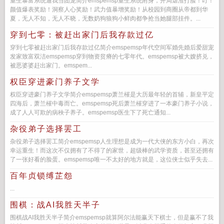
重生暴富系统逼我当团宠简介emspemsp重生系统附身，开局虐渣打脸！叮！
颜值爆表奖励！洞察人心奖励！武力值暴增奖励！从校园到商圈从帝都到华
夏，无人不知，无人不晓，无数奶狗狼狗小鲜肉都争抢当她腿部挂件。...
穿到七零：被赶出家门后我存款过亿
穿到七零被赶出家门后我存款过亿简介emspemsp年代空间军婚先婚后爱甜宠
发家致富双洁emspemsp穿到物资贫瘠的七零年代。emspemsp被大嫂挤兑，
被恶婆婆赶出家门。emspem...
权臣穿进豪门养子文学
权臣穿进豪门养子文学简介emspemsp萧兰槯是大历最年轻的首辅，新皇平定
四海后，萧兰槯中毒而亡。emspemsp死后萧兰槯穿进了一本豪门养子小说，
成了人人可欺的病秧子养子。emspemsp医生下了死亡通知...
杂役弟子选择罢工
杂役弟子选择罢工简介emspemsp人生理想是成为一代大侠的东方小白，再次
幸运重生！而这次不仅拥有了不得了的家世，超级棒的武学资质，甚至还拥有
了一张好看的脸蛋。emspemsp唯一不太好的地方就是，这位侠士似乎失去...
百年贞锁缚芷怨
...
围棋：战AI我胜天半子
围棋战AI我胜天半子简介emspemsp就算阿尔法能赢天下棋士，但是赢不了我