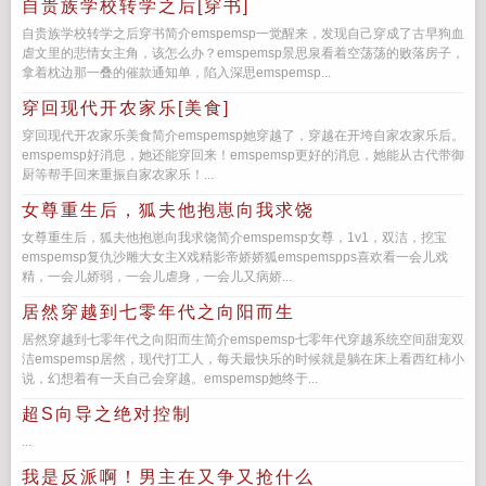
自贵族学校转学之后[穿书]
自贵族学校转学之后穿书简介emspemsp一觉醒来，发现自己穿成了古早狗血
虐文里的悲情女主角，该怎么办？emspemsp景思泉看着空荡荡的败落房子，
拿着枕边那一叠的催款通知单，陷入深思emspemsp...
穿回现代开农家乐[美食]
穿回现代开农家乐美食简介emspemsp她穿越了，穿越在开垮自家农家乐后。
emspemsp好消息，她还能穿回来！emspemsp更好的消息，她能从古代带御
厨等帮手回来重振自家农家乐！...
女尊重生后，狐夫他抱崽向我求饶
女尊重生后，狐夫他抱崽向我求饶简介emspemsp女尊，1v1，双洁，挖宝
emspemsp复仇沙雕大女主X戏精影帝娇娇狐emspemspps喜欢看一会儿戏
精，一会儿娇弱，一会儿虐身，一会儿又病娇...
居然穿越到七零年代之向阳而生
居然穿越到七零年代之向阳而生简介emspemsp七零年代穿越系统空间甜宠双
洁emspemsp居然，现代打工人，每天最快乐的时候就是躺在床上看西红柿小
说，幻想着有一天自己会穿越。emspemsp她终于...
超S向导之绝对控制
...
我是反派啊！男主在又争又抢什么