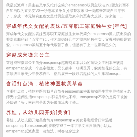
我是反派啊！男主在又争又抢什么简介emspemsp双男主双洁1v1甜宠钓而不
自知自以为直男受VS一秒忘本又争又抢绿茶攻宋彻一觉醒来发现自己穿书
了，穿成一本无脑狗血虐文里对男主强取豪夺的恶毒大反派。穿来第一...
穿成年代文女配的表妹/五零职工家庭独生女[年代]
穿成年代文女配的表妹五零职工家庭独生女年代简介emspemsp孤儿院出身的
乔嘉嘉胎穿到了五零年代，作为结婚好几年才得来的独生女，父母对她很是宠
爱。emspemsp虽然五十年代艰苦了点，但是有了上一世期盼已久的...
穿越成宋徽宗公主
穿越成宋徽宗公主简介emspemsp赵鹿鸣原本以为的顶级女主剧本应该是
emspemsp穿成一个皇帝很宠，兄长很疼，聪明灵秀，貌美如花的公主，有一
票顶级世家美少年爱慕自己，然后展开一段跌宕起伏的人生旅程emsp...
含泪打点滴，植物神医救我草命
含泪打点滴，植物神医救我草命简介emspemsp种田植物医生重生灵植师＋老
师无cp悠闲生活emspemsp岑端月幸也不幸。emspemsp不幸的是房子被抢
还磕破了头，幸运的是因为头破血流去了修...
养娃，从幼儿园开始[美食]
养娃，从幼儿园开始美食简介emspemsp★美食养崽经营日常温馨
emspemsp1emspemsp时春晓穿成了一本古早文里反派的小姑姑。
emspemsp反派家里一贫如洗，时春晓穿过来...