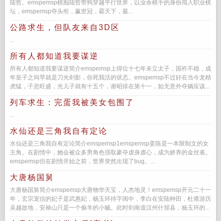
陆哲。emspemsp棋痴陆哲带狗穿越平行世界，以业余棋手的身份闯入职业棋
坛，emspemsp夺头衔，赢世冠，霸天下，最...
公路求生，但队友来自3D区
...
所有人都知道我要谋逆
所有人都知道我要谋逆简介emspemsp上得位十七年未立太子，国祚不稳，成
年皇子之间早就是刀光剑影，你死我活的状态。emspemsp不过好在当今龙精
虎猛，子息旺盛，光儿子就有十五个，谢昭排在第十一，如无意外夺嫡应该...
列车求生：完蛋我被美女包围了
...
水仙还是三角我自有定论
水仙还是三角我自有定论简介emspemsp1emspemsp姜陈是一本限制文的女
主角。在剧情中，她会被众多男角色强取豪夺虐身虐心，成为娇养的金丝雀。
emspemsp但在剧情开始之前，世界突然出现了bug。...
大唐杨国舅
大唐杨国舅简介emspemsp大唐物华天宝，人杰地灵！emspemsp开元二十一
年，玄宗宠信的妃子是武惠妃，杨玉环待字闺中，李白在安陆种田，杜甫游历
吴越故地，安禄山只是一个偷羊的小贼。此时剑南道汉州什邡县，杨玉环的...