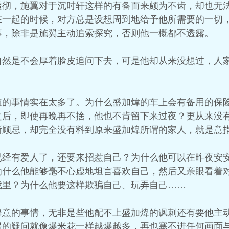
透彻，施翼对于沉时轩这样的有备而来颇为不齿，却也无
在一起的时候，对方总是设想周到地给予他所需要的一切
事，除非是施翼主动追索探究，否则他一概都不透露。
自然是不会厚着脸皮追问下去，可是他却从来没想过，人
道的事情实在太多了。为什么盛加煒的车上会有备用的保
之后，即使再晚再不捨，他也不肯留下来过夜？更从来没
所顾忌，却完全没有料到原来盛加煒所谓的家人，就是意
已经有爱人了，还要来招惹自己？为什么他可以在昨夜安
为什么他能够毫不心虚地坦言喜欢自己，然后又亲眼看着
戏里？为什么他要这样欺骗自己、玩弄自己……
得意的事情，无非是些他配不上盛加煒的讽刺还有要他主
起的疑问就像爆米花一样越爆越多，再也塞不进任何画面