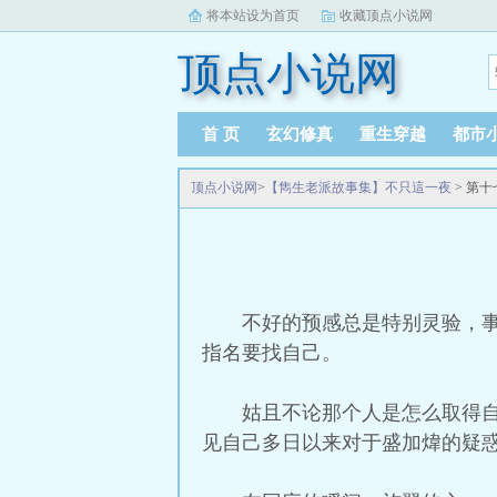
将本站设为首页
收藏顶点小说网
顶点小说网
首 页
玄幻修真
重生穿越
都市
顶点小说网
>
【雋生老派故事集】不只這一夜
> 第
不好的预感总是特别灵验，
指名要找自己。
姑且不论那个人是怎么取得
见自己多日以来对于盛加煒的疑