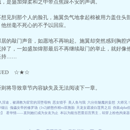
喊，是盛加煒柔和之中带点焦躁不安的声调。
不想见到那个人的脸孔，施翼负气地拿起棉被用力盖住头
，他丝毫不死心的不予以回应。
邻居的敲门声音，如愿地不再响起。施翼却突然感到胸腔
死掉了，一如盛加煒那最后不再继续敲门的举止，就好像
坚持……
NUED ☆★☆
否则将导致章节内容缺失及无法阅读下一章。
入淫途，被调教为宦官的淫堕母狗
恶女猎手
美人鱼与我
六分街魅魔的妄想
大师兄
华烟云
傀儡女帝的修罗场
(1v2)娇憨作精vs双胞胎
天龙女霸凌白莲男之后
伪装alph
教】
君华情——直到她们成为女友为止
本以为能当芭蕾后宫男主，却穿上粉色拘束器