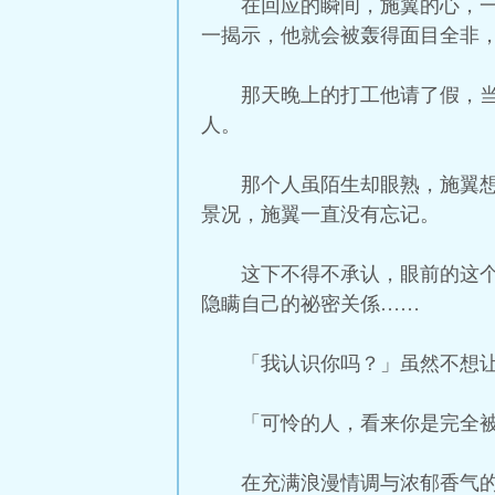
在回应的瞬间，施翼的心，
一揭示，他就会被轰得面目全非
那天晚上的打工他请了假，
人。
那个人虽陌生却眼熟，施翼
景况，施翼一直没有忘记。
这下不得不承认，眼前的这
隐瞒自己的祕密关係……
「我认识你吗？」虽然不想
「可怜的人，看来你是完全
在充满浪漫情调与浓郁香气