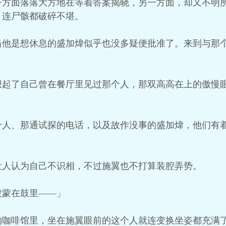
一方面落落大方地在等着答案揭晓，另一方面，却又不明
，连尸骸都破碎不堪。
当他是想休息的盛加煒似乎也没多疑便批准了。来到与那
想起了自己曾在餐厅里见过那个人，那双高高在上的傲慢
个人、那通试探的电话，以及故作没事的盛加煒，他们有
让人认为自己不识相，不过施翼也不打算装腔弄势。
被蒙在鼓里——」
的咖啡馆里，坐在施翼眼前的这个人就连变换坐姿都充满