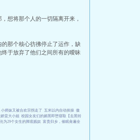
部，想将那个人的一切隔离开来，
内的那个核心彷彿停止了运作，缺
他终于放弃了他们之间所有的曖昧
！小师妹又被合欢宗拐走了
五米以内自动挨操
傲
a但娇蛮大小姐
校园女友们的媚黑即堕寝取【去黑转
沦为29个女生的脚底贱奴
富贵归乡，催眠肏遍全