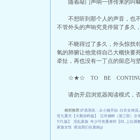
随着敲门声响一併传来的叫
不想听到那个人的声音，也
不管外头的声响究竟停留了多久
不晓得过了多久，外头惊扰
氧的肺腑让他觉得自己大概快要
牵扯，再也没有一丁点的留恋与
☆★☆ TO BE CONTI
请勿开启浏览器阅读模式，
相邻推荐:
炉鼎系统：从小姨开始
白衣女侠误
世九重天【大鹅加料版】
沉舟侧畔（第三部）京
NTL版】
淫乱家族
年少可有重来时【BL 上位调
家族女性
谁说我们在麦姬gl