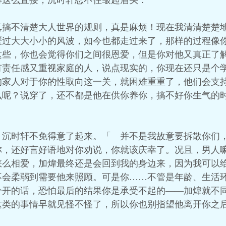
得这么直接，沉时轩忍不住皱起眉头：
真搞不清楚大人世界的规则，真是麻烦！现在我清清楚楚
歷过大大小小的风波，如今也都走过来了，那样的过程像
这些，你也会觉得你们之间很恩爱，但是你对他又真正了
有责任感又重视家庭的人，说点现实的，你现在还只是个
的家人对于你的性取向这一关，就困难重重了，他们会支
么呢？说穿了，还不都是他在供你养你，搞不好你生气的
，沉时轩不免得意了起来。「 并不是我故意要拆散你们
你，还好言好语地对你劝说，你就该庆幸了。况且，男人
怎么相爱，加煒最终还是会回到我的身边来，因为我可以
不会柔弱到需要他来照顾。可是你……不管是年龄、生活
分开的话，恐怕最后的结果你是承受不起的——加煒就不
这类的事情早就见怪不怪了，所以你也别指望他离开你之