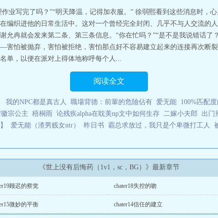
理作业写完了吗？”“明天降温，记得加衣服。” 徐弱熙看到这些消息时
在编织进他的日常生活中。这对一个曾经完全封闭、几乎不与人交流的人
允冉就会发来第二条、第三条信息。“你在忙吗？”“是不是我说错话了？”
—害怕被抛弃，害怕被拒绝，害怕那点好不容易建立起来的连接再次断裂
单，以便在派对上得体地称呼每个人...
阅读全文
）
我的NPC都是真古人
職場背德：前輩的危險佔有
爱无能
100%匹配度的O
宋徽宗公主
梧桐雨
论残疾alpha在耽美np文中如何生存
二嫁小夫郎
出门
】
爱无能（渣男贱女ntr）
昨日书
霸总求放过，我只是个卑微打工人
《世上没有后悔药（1v1，sc，BG）》最新章节
ater19顾迟的察觉
chater18失控的吻
ater15微妙的平衡
chater14信任的建立