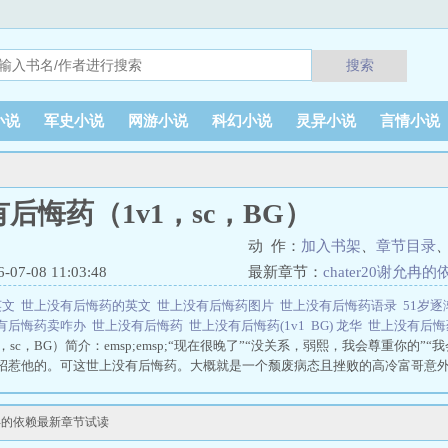
搜索
小说
军史小说
网游小说
科幻小说
灵异小说
言情小说
后悔药（1v1，sc，BG）
动 作：
加入书架
、
章节目录
7-08 11:03:48
最新章节：
chater20谢允冉的
英文
世上没有后悔药的英文
世上没有后悔药图片
世上没有后悔药语录
51岁
有后悔药卖咋办
世上没有后悔药
世上没有后悔药(1v1
BG) 龙华
世上没有后
，sc，BG）简介：emsp;emsp;“现在很晚了”“没关系，弱熙，我会尊重你的”
该招惹他的。可这世上没有后悔药。大概就是一个颓废病态且挫败的高冷富哥意
成了她的狗的故事。（预计2026年1月10号开文，??)世上没有后悔药（1v1，
谢允冉的依赖最新章节试读