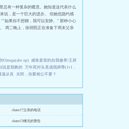
，心里总有一种复杂的暖意。她知道这代表什么
来说，是一个巨大的进步。 但她也隐约感
“如果你不想聊，我可以安静。” 那种小心
。 周二晚上，徐弱熙正在准备下周末父亲
mega(abo np)
咸鱼妾室的自我修养/王府
别说是我教的
万年死对头竟成我师尊(1v1，
被逼从良
夫郎，你要相公不要？
chater17父亲的电话
chater13继兄的警告