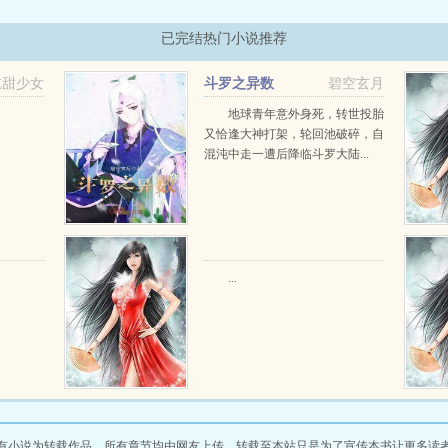
已完结热门小说推荐
吃甜少女
斗罗之异数
碧空玄月
地球青年意外身死，转世投胎
又恰逢大神打架，轮回池破碎，自
混沌中走一遭后降临斗罗大陆...
...
有小说为转载作品，所有章节均由网友上传，转载至本站只是为了宣传本书让更多读