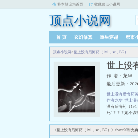
将本站设为首页
收藏顶点小说网
顶点小说网
首 页
玄幻修真
重生穿越
都市
顶点小说网
>
世上没有后悔药（1v1，sc，BG）
世上没有
作 者：龙华
最后更新：2026-0
世上没有后悔药
作者龙华
世上没
没有后悔药（1v1
死”？？？她不
愈，且性瘾大爆发，
《世上没有后悔药（1v1，sc，BG）》chater20