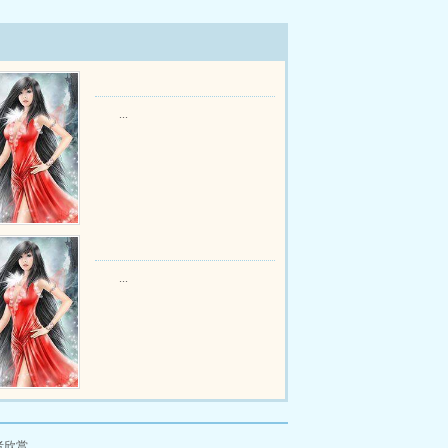
...
...
者欣赏。