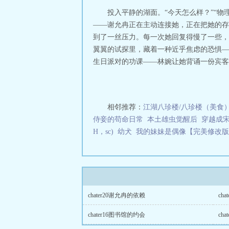
投入平静的湖面。“今天怎么样？”“物
——谢允冉正在主动连接她，正在把她的存
到了一丝压力。每一次她回复得慢了一些，谢
翼翼的试探里，藏着一种近乎焦虑的恐惧—
生日派对的功课——林婉让她背诵一份宾客名
相邻推荐：
江湖八珍楼/八珍楼（美食
侍妾的苟命日常
本土雄虫觉醒后
穿越成
H，sc)
幼犬
我的妹妹是偶像【完美修改版
chater20谢允冉的依赖
ch
chater16图书馆的约会
ch