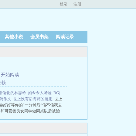
登录
注册
其他小说
会员书架
阅读记录
、
开始阅读
依赖
逐渐倭化的林志玲
如今令人唏嘘
BG)
悔药作文
世上没有后悔药的意思
世上
“我会好好等你的”一分钟后“信不信我去
外和可爱善良女同学做同桌以后被治
sc，BG）