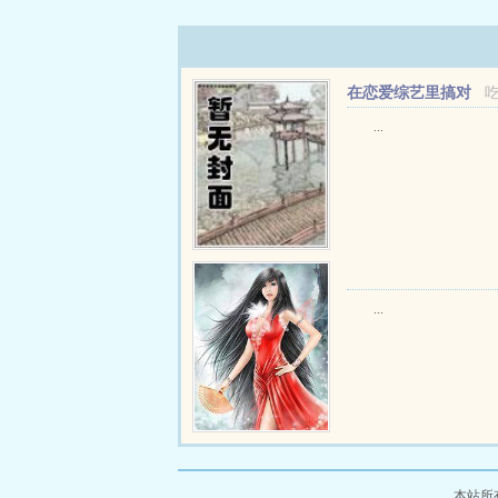
在恋爱综艺里搞对
象【1V1甜H】
...
...
本站所