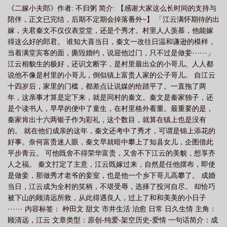
《二嫁小夫郎》作者: 不归粥 简介: 【感谢大家这么长时间的支持与
陪伴，正文已完结，后期不定期会掉落番外~】 「江云满怀期待的出
嫁，夫君秦文不仅仪表堂堂，还是个秀才。村里人人羡慕，他能嫁
得这么好的郎君。 谁知大喜当日，秦文一改往日温和谦逊的模样，
当着满堂宾客的面，撕毁婚约，说迎他过门，只不过是做妾······」
江云相貌生的极好，还识文断字，是村里最出众的小哥儿。人人都
说他不像是村里的小哥儿，倒似镇上富贵人家的公子哥儿。 自江云
十四岁后，家里的门槛，都差点让说媒的给踏平了。一直拖了两
年，这亲事才算是定下来，就是同村的秦文。秦文是秦家独子，还
是个读书人，早早的便中了童生，在村里格外看重。最重要的是，
秦家肯出十六两银子作为彩礼，这个数目，就算在镇上也是没有
的。 就在他们成亲的这年，秦文还考中了秀才，可谓是锦上添花的
好事。奈何富贵迷人眼，秦文早就暗中攀上了知县女儿，企图借此
平步青云。 可他既舍不得荣华富贵，又舍不下江云的美貌，想享齐
人之福。 秦文打定了主意，江云既嫁过来，自然是任他摆布，即使
是做妾，那做秀才老爷的妾室，也是他一个乡下哥儿高攀了。 成婚
当日，江云成为全村的笑柄，不堪受辱，选择了投河自尽。 却恰巧
被下山的顾清远所救，从此得遇良人，过上了和和美美的小日子
······ 内容标签： 种田文 甜文 市井生活 治愈 日常 日久生情 主角：
顾清远，江云 文章类型：原创-纯爱-架空历史-爱情 一句话简介：成