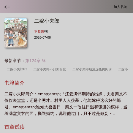
加入书架
二嫁小夫郎
不归粥
/著
2026-07-08
最新章节：
第124章 终
二嫁小夫郎txt
二嫁小夫郎不归粥百度
二嫁小夫郎顾清远免费阅读
二嫁小
夫郎免费阅读
再嫁小夫郎
二嫁小夫郎by词枝陈百度
二嫁小夫郎沈宴全
书籍简介
文
二嫁小夫郎作者不归粥
二嫁小夫郎txt不归粥江云
二嫁小妾
穿越二
二嫁小夫郎简介：emsp;emsp;「江云满怀期待的出嫁，夫君秦文不
嫁夫人
二嫁小夫郎by不归粥百度
二嫁夫君
二嫁夫人完结
嫁二夫是什
仅仪表堂堂，还是个秀才。村里人人羡慕，他能嫁得这么好的郎
么意思
二嫁古代
二嫁小夫郎 不归粥
二嫁全文阅读
二嫁小夫郎不归粥
君。emsp;emsp;谁知大喜当日，秦文一改往日温和谦逊的模样，当
TXT顾清远
二嫁夫人
再嫁小夫郎双洁吗
再嫁小夫郎2k
二嫁小夫郎 百
着满堂宾客的面，撕毁婚约，说迎他过门，只不过是做妾···..
度
二嫁小夫郎不归
二嫁夫人txt
二嫁小夫郎txt百度资源
二嫁小夫郎
首章试读
TXT资源
二嫁小夫郎江云结局故事