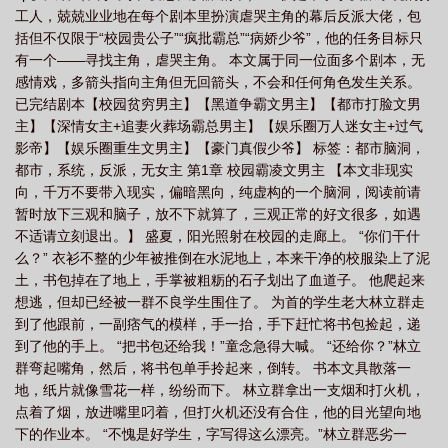
工人，兢兢业业地在每个剧本里扮演虐哭主角的幕后反派大佬，包
门本顺序
豪门系列剧本杀排名
剧本扮演 豪门贵公子的讲的什么
剧本杀豪
括但不仅限于“校园贵公子”“疯批霸总”“病娇少爷”，他的任务目标只
门本
豪门系列剧本杀是意思
豪门短剧剧本
豪门剧本的特点
豪门剧本杀
有一个——寻找主角，虐哭主角。 本文属于同一位面多个剧本，无
最新
剧本 豪门系列
豪门系列剧本杀测评
豪门剧本杀彩蛋
豪门剧本推
感情戏，多箭头指向主角但无回箭头，不会和任何角色发生关系。
已完结剧本【校园贫穷男主】【黑道争霸文男主】【都市打脸文男
荐
剧本 豪门
豪门系列 剧本杀
剧本杀豪门本什么意思
豪门 剧本
主】【深情女主+追妻火葬场霸总男主】【娱乐圈万人迷女主+过气
杀
豪门剧本杀系列
豪门剧本杀什么意思
豪门系列剧本介绍
豪门系列剧
影帝】【娱乐圈重生文男主】【豪门真假少爷】 标签：都市脑洞，
本杀是什么意思
都市，系统，反派，无女主 第1章 校园霸凌文男主 【本文非现实
向，千万不要带入现实，偏暗黑向，纯虚构的一个脑洞，阅读前请
暂时放下三观和脑子，放不下就算了，三观正常的好文很多，如遇
不适请立刻退出。】 盛夏，阳光照射在校园的走廊上。 “你们干什
么？” 衣衫不整的少年被推倒在水泥地上，本来干净的校服染上了泥
土，书包掉在了地上，手掌被粗粝的石子划出了血道子。 他爬起来
想逃，但却已经被一群不良学生围住了。 为首的学生老大林立群走
到了他跟前，一副痞气的模样，手一抬，手下赶忙将书包捡起，递
到了他的手上。 “把书包还给我！”童念急得大喊。 “还给你？”林立
群弯起嘴角，然后，将书包单手拎起来，倒转。 书本文具散落一
地，纸片就像雪花一样，纷纷而下。 林立群拿出一支烟和打火机，
点着了烟，放进嘴里叼着，但打火机还没有合住，他的目光望向地
下的作业本。 “不愧是好学生，字写得这么漂亮。”林立群恶劣一