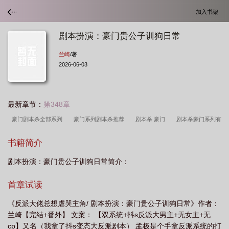
加入书架
剧本扮演：豪门贵公子训狗日常
兰崎
/著
2026-06-03
最新章节：
第348章
豪门剧本杀全部系列
豪门系列剧本杀推荐
剧本杀 豪门
剧本杀豪门系列有
哪些
豪门系列剧本的玩法
剧本杀中的豪门本是什么意思
豪门本 剧本
书籍简介
杀
豪门剧本新手
豪门系列剧本的推荐
豪门剧本杀排名
豪门系列剧本是
剧本扮演：豪门贵公子训狗日常简介：
什么意思
豪门系列剧本杀什么意思
豪门剧本杀下一本新作
剧本豪门顺
序
豪门 剧本 无剧透
豪门系列剧本杀在哪里买
剧本杀豪门系列最新剧
首章试读
本
剧本杀豪门系列是什么
豪门系列是什么意思剧本杀吧
剧本杀豪门
《反派大佬总想虐哭主角/ 剧本扮演：豪门贵公子训狗日常》作者：
1
豪门剧本排名
最新豪门剧本杀
剧本杀什么叫豪门本
豪门系列剧本杀
兰崎【完结+番外】 文案： 【双系统+抖s反派大男主+无女主+无
难度排名
豪门剧本杀
剧本杀豪门系列本
豪门剧本杀作者是谁
剧本杀豪
cp】又名（我拿了抖s变态大反派剧本） 孟极是个手拿反派系统的打