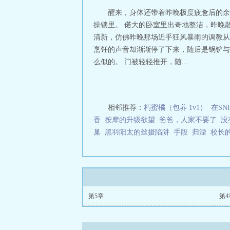
醒来，身体还带着昨晚极度疲惫后的余
操锁里。 偌大的卧室里出奇地整洁，昨晚
清新，仿佛昨晚那场近乎狂风暴雨的调教从
烹饪的声音却渐渐停了下来，随后是锅铲与
么似的。 门被轻轻推开，随...
相邻推荐：
朽蜜橘（包养 1v1）
在S
香
按摩的升级欲望
爸爸，人家不要了
没
巢
黑羽阳太的丝摄陷阱
手段
归湮
校长
第5章
第4