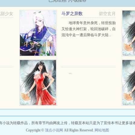
已完结热门小说推荐
吃甜少女
斗罗之异数
碧空玄月
地球青年意外身死，转世投胎
又恰逢大神打架，轮回池破碎，自
混沌中走一遭后降临斗罗大陆...
...
有小说为转载作品，所有章节均由网友上传，转载至本站只是为了宣传本书让更多读
Copyright ©
顶点小说网
All Rights Reserved.
网站地图