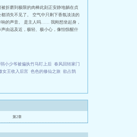
根被折磨到极限的肉棒此刻正安静地躺在贞
都消失不见了。 空气中只剩下香氛淡淡的
响的声音。 是主人吗…… 我刚想坐起身，
步声由远及近，极轻、极小心，像怕惊醒什
病弱小少爷被偏执竹马盯上后
春风回转家门
傲女王收入后宫
色色的修仙之旅
欲占鹊
第2章