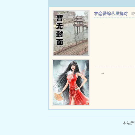
在恋爱综艺里搞对
象【1V1甜H】
...
...
本站所