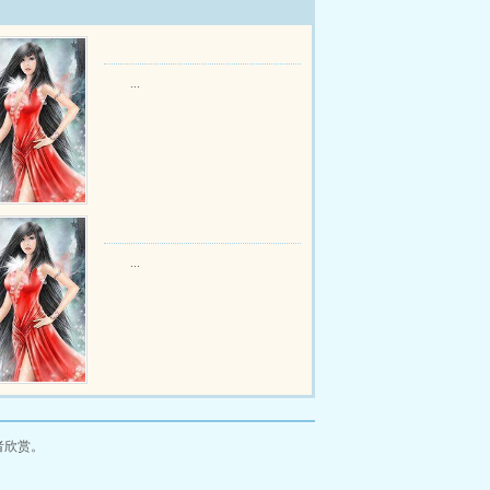
...
...
者欣赏。