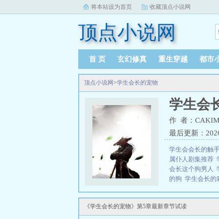
将本站设为首页
收藏顶点小说网
顶点小说网
首 页
玄幻修真
重生穿越
都市
顶点小说网
>
学生会长的宠物
学生会
作 者：CAKIMI 
最后更新：2026-0
学生会会长的触
属仆人剧集推荐
会长这个狗男人
的狗
学生会长的
CAKIMI En
三秒记住本站：顶点
《学生会长的宠物》第5章最新章节试读