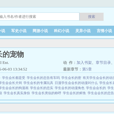
搜索
小说
军史小说
网游小说
科幻小说
灵异小说
言情小说
长的宠物
Ent.
动 作：
加入书架
、
章节目录
6-03 13:34:52
最新章节：
第5章
手
学生会长都是受
学生会长的忠告有车吗
学生会长的密
有关学生会会长的动
学生会会长犬饲
学生会长的专属玩具
日漫学生会会长的动漫叫什么
学生会长
学生会会长的狗漫画
学生会长的忠实
学生会长的动漫角色
学生会会长的
学
箱
学生会长真实身份
学生会长类似的称呼
学生会长的鲜鱼
学生会会长的忠
t.所著，顶点小说网免费提供学生会长的宠物全文在线阅读。
小说网 网址：www.23wx.vip学生会长的宠物