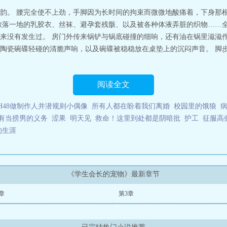
韵。 腰完全使不上劲，手脚因为长时间的拘束而微微地酸痛着，下身那
散落一地的乳胶衣、丝袜、避孕套残骸、以及被各种体液弄脏的织物……全
来没有发生过。 房门外传来锅铲与锅底碰撞的细响，还有油在锅里滋滋作
陶瓷碗碟轻碰的清脆声响，以及碗碟被稳稳放在桌垫上的沉闷声音。 脚
阅读全文
NH48做制作人并潜规则小偶像
所有人都在盼着我们离婚
校园里的饿狼
有当捞男的义务
涩果
明天见
救命！这里到处都是阴暗批
护工
征服高
的生涯
《学生会长的宠物》最新章节
章
第3章