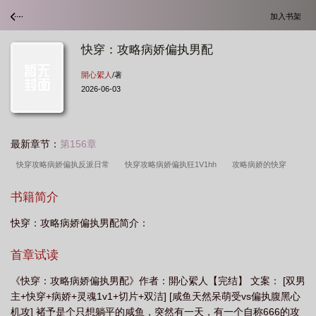
加入书架
快穿：攻略病娇偏执男配
開心綤人
/著
2026-06-03
最新章节：
第156章
快穿攻略病娇偏执反派日常
快穿攻略病娇偏执狂1V1hh
攻略病娇的快穿
文
攻略病娇男配的
快穿攻略病娇偏执狂
快穿攻略病娇100式
快穿之攻
书籍简介
略病娇
快穿：攻略病娇偏执男配简介：
首章试读
《快穿：攻略病娇偏执男配》作者：開心綤人【完结】 文案： [双男
主+快穿+病娇+灵魂1v1+切片+双洁] [咸鱼天然呆萌受vs偏执腹黑心
机攻] 褚予是个只想躺平的咸鱼，突然有一天，有一个自称666的攻