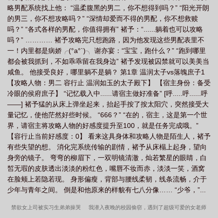
略男配系统找上他： “温柔腹黑的男二，你不想得到吗？” “阳光开朗
的男三，你不想攻略吗？” “深情却爱而不得的男配，你不想救赎
吗？” “各式各样的男配，你值得拥有” 褚予：“......躺着也可以攻略
吗？” ………… 褚予攻略完只想跑路，因为他发现这些男配表里不
一！内里都是病娇╭(°a°`)╮ 谢亦宴：“宝宝，跑什么？” “跑到哪里
都会被我抓到，不如乖乖留在我身边” 褚予发现被囚禁就可以美美当
咸鱼。 他接受良好，哪里躺不是躺？ 第1章 温润太子vs落魄庶子1
【攻略人物：男二 容行止 温润如玉的太子殿下】 【宿主身份：备受
冷眼的侯府庶子】 “记忆载入中......请宿主做好准备” [呼.....呼......呼
——] 褚予猛的从床上弹坐起来，抬起手按了按太阳穴，突然接受大
量记忆，使他茫然好些时候。 “666？” “在的，宿主，这是第一个世
界，请宿主将攻略人物的好感度提升至100，就是任务完成哦。”
【容行止当前好感度：0】 看来这具身体和攻略人物是陌生人，褚予
有些失望的想。 消化完系统传输的剧情，褚予从床榻上起身，望向
身旁的镜子。 弯弯的柳眉下，一双明镜清澈，灿若繁星的眼睛，白
皙无瑕的皮肤透出淡淡的粉红色，嘴唇不妆而赤，淡淡一笑，酒窝
在脸颊上若隐若现。 身形偏瘦，背部与腰线柔韧，线条流畅，介于
少年与青年之间。 倒是和他原来的样貌有七八分像…… “少爷，”...
禁欲女上司被实习生弟弟操哭
我潜入夜晚的校园偷窃，遇到了超级可爱的女老师