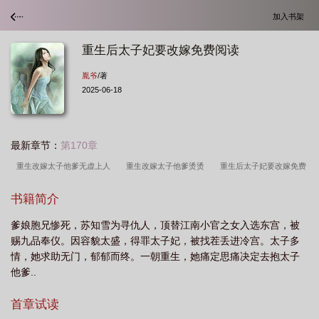
加入书架
重生后太子妃要改嫁免费阅读
胤爷
/著
2025-06-18
最新章节：
第170章
重生改嫁太子他爹无虚上人
重生改嫁太子他爹烫烫
重生后太子妃要改嫁免费
阅读
重生嫁太子
重生文嫁给太子
重生后嫁太子的
重生改嫁权臣宁檀宗
书籍简介
俭
重生改嫁太子他爹作者胤爷正版
重生改嫁太子他爹番外
重生改嫁太子他
爹娘胞兄惨死，苏知雪为寻仇人，顶替江南小官之女入选东宫，被
爹的
重生嫁给了太子
重生改嫁太子他爹txt资源
重生改嫁太子他爹(清
赐九品奉仪。因容貌太盛，得罪太子妃，被找茬丢进冷宫。太子多
穿)
重生改嫁
重生改嫁权臣宁檀免费阅读
重生改嫁太子他爹胤爷
重生
情，她求助无门，郁郁而终。一朝重生，她痛定思痛决定去抱太子
改嫁权臣他急了
重生改嫁太子他爹免费阅读无弹窗
重生嫁给太子之后
太子
他爹..
妃改嫁
古代重生嫁太子
重生改嫁太子他爹无虚上人 百度
重生改嫁太子他
首章试读
爹作者胤爷
重生改嫁太子他爹txt
重生改嫁太子他爹 胤爷
重生改嫁太子他