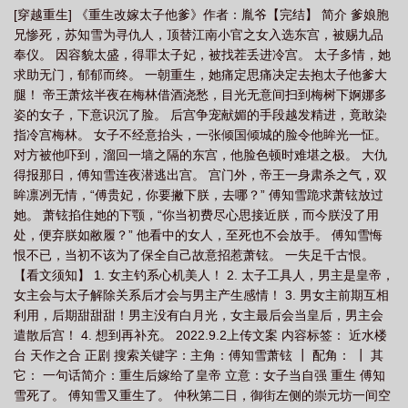
[穿越重生] 《重生改嫁太子他爹》作者：胤爷【完结】 简介 爹娘胞
爹皇上的
重生嫁给太子殿下
重生嫁给太子的父亲
重生改嫁太子他爹全文免
兄惨死，苏知雪为寻仇人，顶替江南小官之女入选东宫，被赐九品
费阅读
重生嫁给太子之后免费阅读
重生改嫁太子他爹免费
重生改写太子结
奉仪。 因容貌太盛，得罪太子妃，被找茬丢进冷宫。 太子多情，她
局
重生改嫁太子他爹石南溪
重生太子女变男
重生改嫁太子他爹 笔趣
求助无门，郁郁而终。 一朝重生，她痛定思痛决定去抱太子他爹大
腿！ 帝王萧炫半夜在梅林借酒浇愁，目光无意间扫到梅树下婀娜多
阁
重生改嫁太子他爹无弹窗
重生后太子妃要改嫁全文阅读
重生嫁给太子成
姿的女子，下意识沉了脸。 后宫争宠献媚的手段越发精进，竟敢染
为太子妃
女主角重生嫁太子的
重生改嫁的
重生改嫁太子他爹txt百
指冷宫梅林。 女子不经意抬头，一张倾国倾城的脸令他眸光一怔。
度
重生之嫁太子
重生改嫁太子他爹番外免费阅读
重生后太子妃要改
对方被他吓到，溜回一墙之隔的东宫，他脸色顿时难堪之极。 大仇
得报那日，傅知雪连夜潜逃出宫。 宫门外，帝王一身肃杀之气，双
嫁
重生嫁给太子后
重生改嫁太子他爹免费阅读
重生改嫁太子他爹文
重
眸凛冽无情，“傅贵妃，你要撇下朕，去哪？” 傅知雪跪求萧铉放过
生 嫁太子
重生改嫁太子他爹烫烫免费阅读
重生嫁给太子的
重生改嫁太子
她。 萧铉掐住她的下颚，“你当初费尽心思接近朕，而今朕没了用
他爹百度
古代重生嫁给太子
抗旨改嫁重生嫁给太子
抖音重生嫁给太
处，便弃朕如敝履？” 他看中的女人，至死也不会放手。 傅知雪悔
子
恨不已，当初不该为了保全自己故意招惹萧铉。 一失足千古恨。
重生嫁给太子以后
重生太子妃改嫁
【看文须知】 1. 女主钓系心机美人！ 2. 太子工具人，男主是皇帝，
女主会与太子解除关系后才会与男主产生感情！ 3. 男女主前期互相
利用，后期甜甜甜！男主没有白月光，女主最后会当皇后，男主会
遣散后宫！ 4. 想到再补充。 2022.9.2上传文案 内容标签： 近水楼
台 天作之合 正剧 搜索关键字：主角：傅知雪萧铉 ┃ 配角： ┃ 其
它： 一句话简介：重生后嫁给了皇帝 立意：女子当自强 重生 傅知
雪死了。 傅知雪又重生了。 仲秋第二日，御街左侧的崇元坊一间空