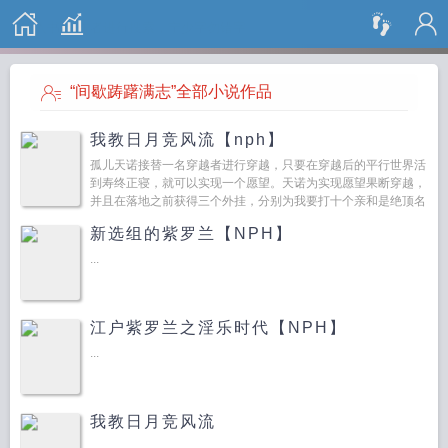
搜 索
“间歇踌躇满志”全部小说作品
我教日月竞风流【nph】
孤儿天诺接替一名穿越者进行穿越，只要在穿越后的平行世界活
到寿终正寝，就可以实现一个愿望。天诺为实现愿望果断穿越，
并且在落地之前获得三个外挂，分别为我要打十个亲和是绝顶名
器啦。前两个外挂天诺...
新选组的紫罗兰【NPH】
...
江户紫罗兰之淫乐时代【NPH】
...
我教日月竞风流
...