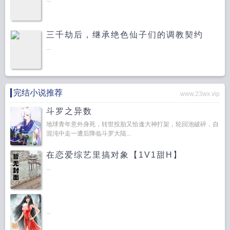
三千劫后，继承绝色仙子们的调教契约
...
完结小说推荐
www.23wx.vip
斗罗之异数
地球青年意外身死，转世投胎又恰逢大神打架，轮回池破碎，自
混沌中走一遭后降临斗罗大陆...
在恋爱综艺里搞对象【1V1甜H】
...
...