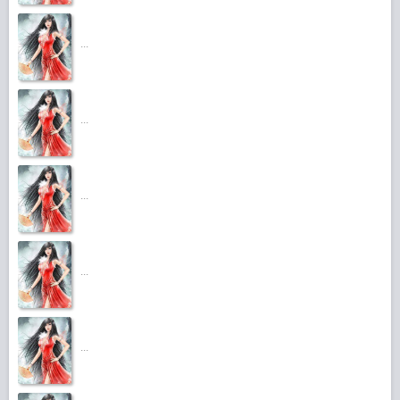
...
...
...
...
...