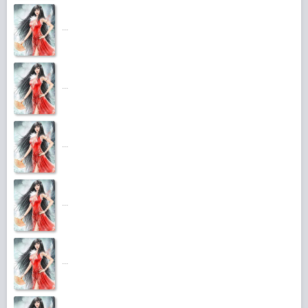
...
...
...
...
...