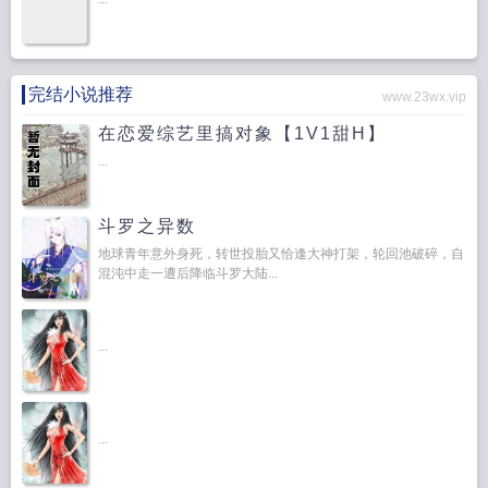
完结小说推荐
www.23wx.vip
在恋爱综艺里搞对象【1V1甜H】
...
斗罗之异数
地球青年意外身死，转世投胎又恰逢大神打架，轮回池破碎，自
混沌中走一遭后降临斗罗大陆...
...
...