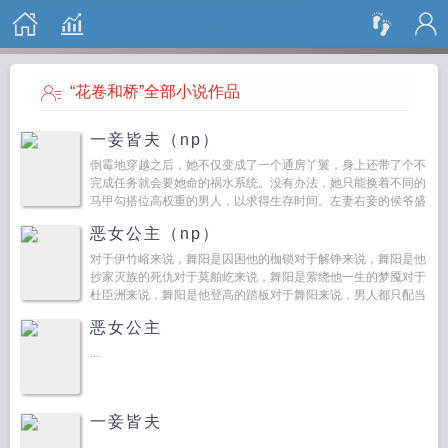
搜 索
“花卷和桥”全部小说作品
一妾皆夫（np）
倒霉地穿越之后，她不仅变成了一个通房丫鬟，身上还带了个不
完成任务就会要她命的祸水系统。没有办法，她只能换着不同的
马甲勾搭位高权重的男人，以求得生存时间。左妻右妾的侯爷盛
传阳痿的禁欲丞相好龙阳...
恶女公主（np）
对于伊竹峪来说，舞阳是囚困他的枷锁对于解铮来说，舞阳是他
抄家灭族的死仇对于莫舶屹来说，舞阳是萦绕他一生的梦魇对于
杜臣洲来说，舞阳是他登高的踏板对于舞阳来说，男人都只配当
她的玩物。避雷指南女主不善良也不美好。纯清水np，没肉...
恶女公主
...
一妾皆夫
...