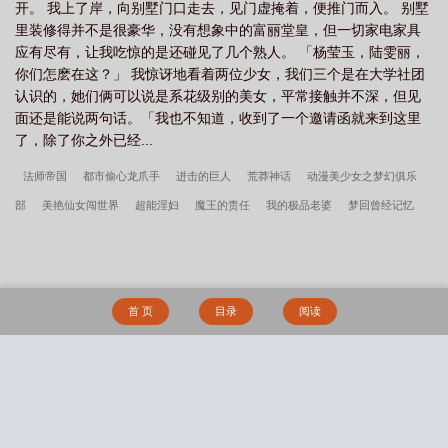
开。 我上了岸，向别墅门口走去，见门虚掩着，便推门而入。 别墅
里装修得并不是很豪华，没有想象中的富丽堂皇，但一切家电家具
应有尽有，让我吃惊的是还碰见了几个熟人。 「杨莹玉，陆雯丽，
你们怎麽在这？」 我惊讶地看着两位少女，我们三个是在大学社团
认识的，她们俩可以说是系花级别的美女，平常接触并不深，但见
面还是能说两句话。「我也不知道，收到了一个邀请函就来到这里
了，除了你之外已经...
法师帝国
都市偷心龙爪手
进击的巨人
荒莽神话
动漫美少女之梦幻俱乐
部
美艳仙女闯世界
超能淫妇
魔王的责任
我的极品老婆
梦回曾经记忆
粉蝶手中的纸老虎
我的美女老总
绿帽男的幻想
侄女家的那些事儿
重生之
拯救mm
红楼如此多娇
少年叶天
金庸列女传
女警任务
都市桃花传
葡
萄藤(bg骨)
小风筝（校园1v1）
静音键与扩音器
久谋心动
被雌雄同体的世
首 页
目录
阅读
界爆炒了（玄幻nph）
[父女]酩酊
这货不是女配
母狗的驯服之路NP（强制
爱）
在克苏鲁副本里疯狂摆烂 【NP重口】
礼物（1V1）
搜 索