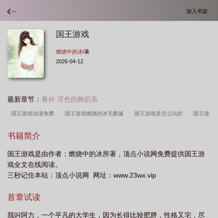
加入书架
国王游戏
燃烧中的冰
/著
2026-04-12
最新章节：
番外 淫色的舞蹈系
国王游戏动漫免费
国王游戏燃烧的冰无删减
国王游戏是怎么玩的
国王游
戏真人版
国王游戏任务
国王游戏完整版免费观看的
国王游戏百度百
书籍简介
科
国王游戏燃烧中的冰一百三十六
国王游戏txt
kingdom王国游戏
国王
国王游戏是由作者：燃烧中的冰所著，顶点小说网免费提供国王游
游戏终极
国王游戏在线观看动漫
国王游戏完整版免费观看高清
国王游戏惩
戏全文在线阅读。
罚
国王游戏日本电影
国王游戏起源
国王游戏结局
两个国王游戏
王
三秒记住本站：顶点小说网 网址：www.23wx.vip
国单机游戏
国王游戏燃烧的冰全部章节
国王游戏第几集是牛?
时代少年团
首章试读
乱炖国王游戏
国王游戏 燃烧中的冰结局
国王游戏动漫无删减版
国王游戏
在线观看完整版中文动漫
国王游戏燃烧中的冰番外最新章节136
杀死国王游
我叫阿力，一个平凡的大学生，因为长得比较肥胖，性格又宅，尽