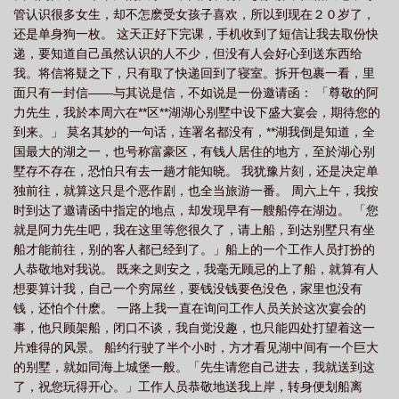
管认识很多女生，却不怎麽受女孩子喜欢，所以到现在２０岁了，
戏
国王游戏惩罚大冒险
国王游戏的玩法与游戏规则
国王游戏动漫免费观看
还是单身狗一枚。 这天正好下完课，手机收到了短信让我去取份快
完整版
国王游戏快穿
国王游戏免费阅读全文
国王游戏在线观看完整版中
递，要知道自己虽然认识的人不少，但没有人会好心到送东西给
文
国王游戏番外清茗学院
五常玩国王游戏
国王游戏的惩罚
国王游戏电
我。将信将疑之下，只有取了快递回到了寝室。拆开包裹一看，里
面只有一封信——与其说是信，不如说是一份邀请函： 「尊敬的阿
影
国王游戏可燃烧的冰
国王游戏燃烧中的冰笔趣阁
国王游戏燃烧
国王
力先生，我於本周六在**区**湖湖心别墅中设下盛大宴会，期待您的
游戏漫画
国王游戏燃烧中的冰
国王游戏燃烧中的冰的
国王游戏临场
国
到来。」 莫名其妙的一句话，连署名都没有，**湖我倒是知道，全
王游戏怎么玩?
国王游戏的有趣的命令
国王游戏酒桌
爆笑办公室国王游
国最大的湖之一，也号称富豪区，有钱人居住的地方，至於湖心别
墅存不存在，恐怕只有去一趟才能知晓。 我犹豫片刻，还是决定单
戏
玩国王游戏
王国游戏
国王游戏动漫无删减
国王游戏怎么玩规
独前往，就算这只是个恶作剧，也全当旅游一番。 周六上午，我按
则
时代少年团国王游戏
国王游戏是什么
国王游戏 燃烧中的冰 145
国
时到达了邀请函中指定的地点，却发现早有一艘船停在湖边。 「您
王游戏扑克牌规则
国王游戏燃烧的冰
国王游戏by酒矣
国王游戏的惩罚方
就是阿力先生吧，我在这里等您很久了，请上船，到达别墅只有坐
法
船才能前往，别的客人都已经到了。」船上的一个工作人员打扮的
国王游戏阅读
国王游戏是啥
国王游戏燃烧的冰1-158
国王游戏规
人恭敬地对我说。 既来之则安之，我毫无顾忌的上了船，就算有人
则
想要算计我，自己一个穷屌丝，要钱没钱要色没色，家里也没有
钱，还怕个什麽。 一路上我一直在询问工作人员关於这次宴会的
事，他只顾架船，闭口不谈，我自觉没趣，也只能四处打望着这一
片难得的风景。 船约行驶了半个小时，方才看见湖中间有一个巨大
的别墅，就如同海上城堡一般。「先生请您自己进去，我就送到这
了，祝您玩得开心。」工作人员恭敬地送我上岸，转身便划船离