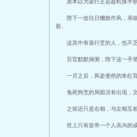
原本以为裴行芝会趁机接手
陛下一改往日懒散作风，亲
新。
这其中有裴行芝的人，也不
百官默默揣测，陛下这一手
一月之后，风姿斐然的朱红
兔死狗烹的局面没有出现，
之前还只是右相，与左相互
世上只有皇帝一个人高兴的