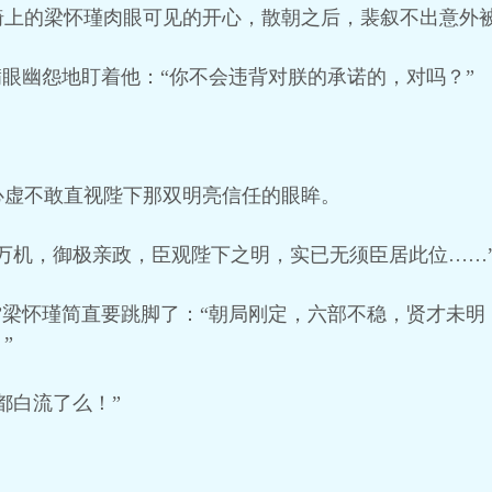
椅上的梁怀瑾肉眼可见的开心，散朝之后，裴叙不出意外
满眼幽怨地盯着他：“你不会违背对朕的承诺的，对吗？”
心虚不敢直视陛下那双明亮信任的眼眸。
万机，御极亲政，臣观陛下之明，实已无须臣居此位……
”梁怀瑾简直要跳脚了：“朝局刚定，六部不稳，贤才未
”
都白流了么！”