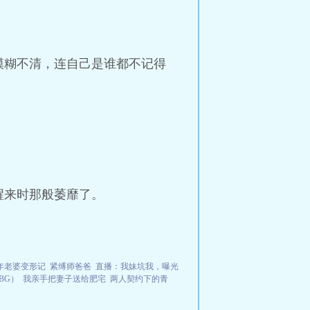
模糊不清，连自己是谁都不记得
醒来时那般萎靡了。
年老婆变形记
紧缚师爸爸
直播：我妹坑我，曝光
BG）
我亲手把妻子送给肥宅
两人契约下的青