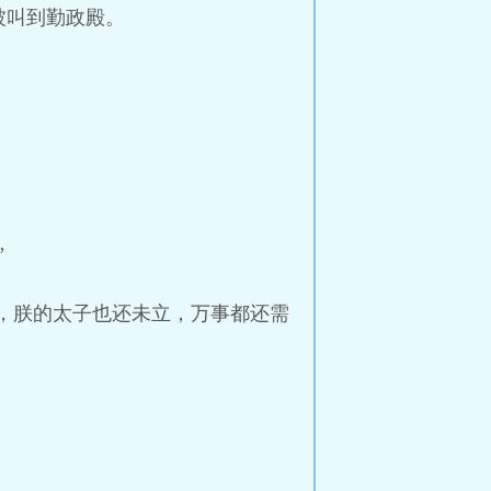
被叫到勤政殿。
”
明，朕的太子也还未立，万事都还需