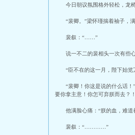
今日朝议氛围格外轻松，龙
“裴卿。”梁怀瑾揣着袖子，
裴叙：“……”
说一不二的裴相头一次有些
“臣不在的这一月，陛下始览
“裴卿！你这是说的什么话！
要你拿主意！你怎可弃朕而去？！
他满脸心痛：“朕的血，难道
裴叙：“…………”