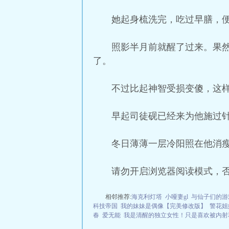
她起身梳洗完，吃过早膳，
照影半月前就醒了过来。果
了。
不过比起神智受损变傻，这
早起司徒砚已经来为他施过
冬日薄薄一层冷阳照在他消
请勿开启浏览器阅读模式，
相邻推荐:
海克利灯塔
小哑妻gl
与仙子们的游
科技帝国
我的妹妹是偶像【完美修改版】
警花姐
春
爱无能
我是清醒的独立女性！只是喜欢被内射