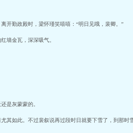
离开勤政殿时，梁怀瑾笑嘻嘻：“明日见哦，裴卿。”
的红墙金瓦，深深吸气。
天还是灰蒙蒙的。
日尤其如此。不过裴叙说再过段时日就要下雪了，到那时