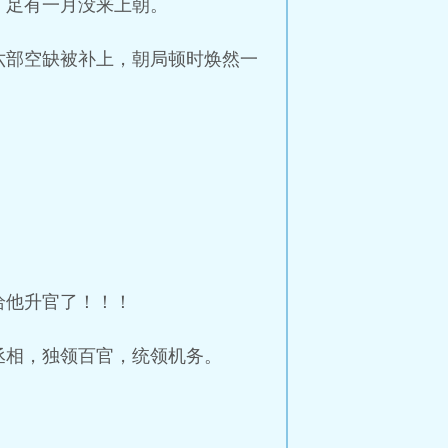
，足有一月没来上朝。
六部空缺被补上，朝局顿时焕然一
给他升官了！！！
丞相，独领百官，统领机务。