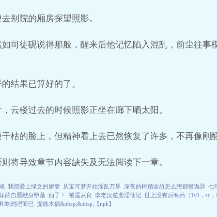
便去别院的厢房探望照影。
然如司徒砚说得那般，醒来后他记忆陷入混乱，前尘往事
样的结果已算好的了。
针，云楼过去的时候照影正坐在廊下晒太阳。
瘦干枯的脸上，但精神看上去已然恢复了许多，不再像刚
否则将导致章节内容缺失及无法阅读下一章。
戏
我那爱上绿文的娇妻
从宝可梦开始淫乱万界
深夜的榨精诊所怎么想都很诡异
七
妹的自愿献身堕落
仙子！
被逼从良
李老汉逆袭淫仙记
世上没有后悔药（1v1，sc，
和吃鸡吧而已
提线木偶&nbsp;&nbsp;【nph】