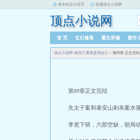
将本站设为首页
收藏顶点小说网
顶点小说网
首 页
玄幻修真
重生穿越
都市
顶点小说网
>
权臣亡妻竟是我自己
> 第89章 正文完
第89章正文完结
先太子案和泰安山刺杀案水
李党下狱，六部空缺，朝局