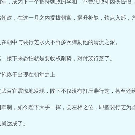
朝堂，成为下一个把持朝政的李相，不曾想他却因伤告假
临朝政，在这一月之内提拔朝官，擢升补缺，钦点入部，
乏在朝中与裴行芝水火不容多次弹劾他的清流之派。
笔，接下来恐怕就是要收权削势，对付裴行芝了。
官袍终于出现在朝堂之上。
文武百官震惊地发现，陛下不仅没有打压裴行芝，甚至还
相牵制，如今陛下大手一挥，罢左相之位，即擢裴行芝为
成就达成了。