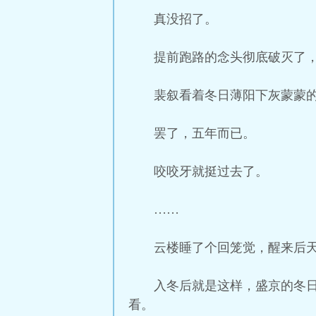
真没招了。
提前跑路的念头彻底破灭了，
裴叙看着冬日薄阳下灰蒙蒙
罢了，五年而已。
咬咬牙就挺过去了。
……
云楼睡了个回笼觉，醒来后
入冬后就是这样，盛京的冬
看。