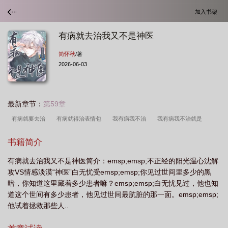
加入书架
有病就去治我又不是神医
简怀秋
/著
2026-06-03
最新章节：
第59章
有病就要去治
有病就得治表情包
我有病我不治
我有病我不治就是
玩
有病 有病就算了
有病我不治 我就病着 哎 就是玩儿
有病就赶紧去
书籍简介
治
有病就去治下一句
有病就去治我又不是神医怎么办
有病就治
有病我
有病就去治我又不是神医简介：emsp;emsp;不正经的阳光温心沈解
不治
有病就去找太医 朕又不会治病
有病就去治表情包
哎
我有病我就
攻VS情感淡漠“神医”白无忧受emsp;emsp;你见过世间里多少的黑
不治
有病就去治怎么回怼
有病就去治病
有病就去治
别找我
有病就
暗，你知道这里藏着多少患者嘛？emsp;emsp;白无忧见过，他也知
要治
有病看病我又不是个医生
有病你治病
有病治了
我有病我就是不
道这个世间有多少患者，他见过世间最肮脏的那一面。emsp;emsp;
他试着拯救那些人..
治
有病就得治
有病就去治什么意思
有病就找太医朕又不会治病
有病你
不治
有病就去找太医朕又不会治病
有病就去治疗
我有病 我不治
我有