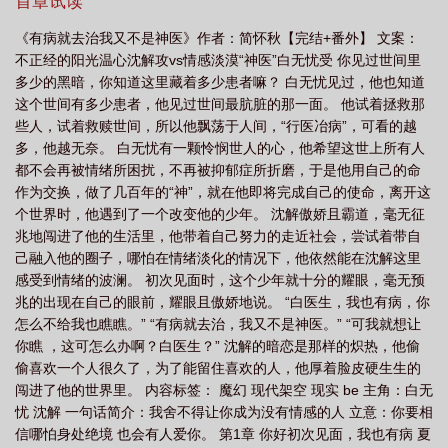
首章试读
病 我就是不治
有病就算了
我就病着
有病你治病别找我我又不是兽医怎么
《有病就去治我又不是神医》作者：简怀秋【完结+番外】 文案：
回答
就是玩儿
有病你治病别找我我又不是兽医
你有病就去治
有病就得
不正经的阳光温心沈解攻vs情感淡漠“神医”白无忧受 你见过世间里
治下一句
有病
我又不是兽医
有病就算了吧
多少的黑暗，你知道这里藏着多少患者嘛？ 白无忧见过，他也知道
这个世间有多少患者，他见过世间最肮脏的那一面。 他试着拯救那
些人，试着救赎世间，所以他飘荡于人间，“行医冶病”，可看的越
多，他越无奈。 白无忧有一颗怜悯世人的心，他希望这世上所有人
都不会再被情绪所困扰，不再被抑郁症所折磨，于是他用自己的命
作为交换，做了几百年的“神”，就在他即将完成自己的使命，离开这
个世界时，他遇到了一个改变他的少年。 沈解傲娇且霸道，毫无征
兆地闯进了他的生活里，他带着自己努力的走近社会，尝试着带自
己融入他的圈子，哪怕在情绪淡化的情况下，他依然能在沈解这里
感受到情绪的波澜。 初次见面时，这个少年就十分的耀眼，毫无预
兆的出现在自己的眼前，耀眼且傲娇地说。 “白医生，我也有病，你
怎么不给我也瞧瞧。” “有病就去治，我又不是神医。” “可我就想让
你瞧 ，这可怎么办啊？白医生？” 沈解的暗恋是那样的炽热，他偷
偷喜欢一个人很久了，为了能留住喜欢的人，他厚着脸皮硬生生的
闯进了他的世界里。 内容标签： 魔幻 现代架空 现实 be 主角：白无
忧 沈解 一句话简介：我舍不得让你成为没有情感的人 立意：你要相
信哪怕身处绝境 也会有人爱你。 第1章 你好初次见面，我也有病 夏