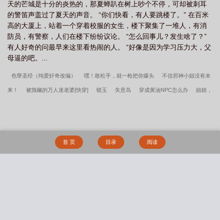
天的芒城是十分的炎热的，那夏蝉趴在树上吵个不停，可却被刺耳
的警笛声盖过了夏天的声音。 “你们快看，有人要跳楼了。” 在百米
高的大厦上，站着一个穿着校服的女生，楼下聚集了一堆人，有消
防员，有警察，人们在楼下纷纷议论。 “怎么回事儿？发生啥了？”
有人好奇的问最早来这里看热闹的人。 “好像是因为学习压力大，父
母逼的吧。...
色孽圣经（纯爱奸奇改编）
嘿！敢松手，就一枪把你爆头
不信邪神小姐没有未
来！
被觊觎的万人迷老婆[快穿]
锁玉
失意岛
穿成黄油NPC怎么办
姐姐，
久等了
当小可怜嫁入封建豪门后
我老公可是龙傲天男主
主角他不想当受了[穿
书]
幻想朋友
秘境双强一胎三宝
清朝老兵勇闯现代都市
深宫游戏，冷宫开
局
都说了这不叫霸王硬上弓
清纯女友还是沦为了他人的战利品
肉欲纵横：斩
首 页
目录
阅读
神
如何让宿敌成为老婆
明明只是想撩个欢啊
葡萄藤(bg骨)
小风筝（校园
1v1）
静音键与扩音器
久谋心动
被雌雄同体的世界爆炒了（玄幻nph）
[父
女]酩酊
这货不是女配
母狗的驯服之路NP（强制爱）
在克苏鲁副本里疯狂摆烂
搜 索
【NP重口】
礼物（1V1）