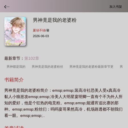
加入书架
男神竟是我的老婆粉
夏绿不绿
/著
2026-06-03
最新章节：
第102章
男神都是我的
男神竟是我的老婆粉丝
男神竟是我的老婆粉最新章节更
男
神竟是我老板
都是我的
男神竟是我的老婆粉TXT
男神是我的人
男神是
书籍简介
我的男友
男神竟是我的小树洞
男神竟是我的老婆粉by夏绿不绿
我的男神
男神竟是我的老婆粉简介：emsp;emsp;装高冷社恐美人受x真高冷
是女生gl
我的男神是女神
男神竟是抖s在线阅读
男神是我的超级大
黏人小狼崽攻emsp;emsp;冷美人大明星宴明卿一直有个不为外人所
佬
男神竟是女生gl
男神竟是我的老婆粉笔趣阁免费阅读
男神竟是女生番
知的爱好，他是个狂热的电竞粉。emsp;emsp;能通宵追比赛的那
外
我的男神是女人免费阅读
我的男神是女人
我男神是谁
我的男神是女
种。emsp;emsp;粉丝们：呜呜宴哥果然高冷，机场路透都不朝我们
看一眼。emsp;emsp;..
生
男神是我的人漫画
男神老婆才是真男神
男神的妻子是我
我的男神是
女人gl免费阅读
男神竟然是老师
男神竟然是我的小树洞
男神竟是我的老婆