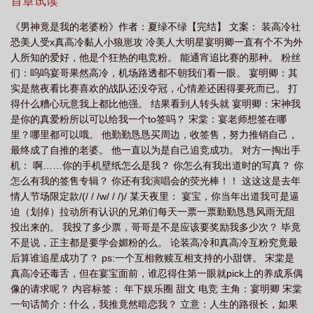
首章试读
粉晋江
男神是我的狗
男神是我哒
男神是我头号粉丝
据说男神是我老
《男神竟是我的老婆粉》作者：夏绿不绿【完结】 文案： 装高冷社
婆
男神竟是女生
男神竟然是女生
男神是我的头号粉丝
男神竟是抖s 全
恐美人受x真高冷黏人小狼崽攻 冷美人大明星宴明卿一直有个不为外
文阅读
男神就是我
人所知的爱好，他是个狂热的电竞粉。 能通宵追比赛的那种。 粉丝
们：呜呜宴哥果然高冷，机场路透都不朝我们看一眼。 宴明卿：其
实是熬夜看比赛喜欢的战队还没夺冠，心情差还困得要死而已。 打
得什么糟心玩意我上都比他强。 结果看到人转头就 宴明卿：宋神我
是你的真爱粉所以可以给我一个to签吗？ 宋棠：宴老师想签在哪
里？哪里都可以哦。 他勤勤恳恳买周边，收签售，努力推销自己，
最终成了自推的老婆。 他一直以为是自己追竞成功。 对方一掏出手
机： 啊……你的手机壁纸怎么是我？ 你怎么有我出道时的写真？ 你
怎么有我的签售专辑？ 你还有我演唱会的荧光棒！！ 这这这是去年
情人节场限定款/(/ / /w/ / /)/ 某天夜里： 宴宝，你当年出道我可是逼
迫（划掉）拉动所有认识的兄弟们每天一票一票勤勤恳恳风雨无阻
投出来的。 我投了多少票，哥哥是不是应该要奖励我多少次？ 毕竟
不是说，正主都是要学会媚粉的么。 论装高冷和真高冷互粉究竟最
后算谁追星成功了？ ps:一个互相救赎互相支持的小甜饼。 宋棠是
真高冷还毒舌，但在宴宝面前，谁忍得住第一眼就pick上的养成系偶
像的请求呢？ 内容标签： 年下娱乐圈 甜文 电竞 主角：宴明卿 宋棠
一句话简介：什么，我推竟然暗恋我？ 立意：人生的路很长，如果