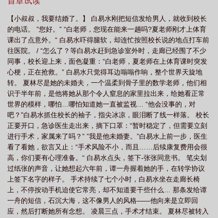
界被一寸寸修剪成他满意的形状。?直到二十四岁，白易水以死相
首章试读
逼，换来自由，却婚礼请柬印好的那天，丈夫意外，终身昏迷。?病
【小叔叔，我要结婚了。】 白易水刚把短信发给男人，就收到校长
房外，谭一舟声音温柔得令人发寒：“我说过，你永远是我的，一年
的电话。 ”您好。” “白老师，您现在能来一趟吗?夏老师刚才上体育
的旅行快乐吗？”阈值高。不能接受请退出。自割腿肉。没有逻辑。
课出了点意外。“ 白易水吓得腿软，却连忙按照校长说的地点打车前
馋这种人设了就写了。不要攻击me。男主从头黑到尾。有女主和未
往医院。 / “怎么了？等白易水赶到急诊室外时，走廊已经围了不少
婚夫一丢丢边缘性描写。
同事，校长迎上来，面色凝重：“白老师，夏老师在上体育课时突发
心梗，正在抢救。” 白易水只觉得耳边嗡嗡作响，整个世界天旋地
转。 夏林尽是她的未婚夫，一个温柔到骨子里的数学老师，他们相
识于半年前，是他将她从那个令人窒息的家里拉出来，给她看正常
世界的模样，哪怕…哪怕知道她一直被监视… “他会没事的，对
吧？”白易水抓住校长的袖子，指尖冰凉，眼泪断了线一样落。 校长
正要开口，急诊医生走出来，摘下口罩：“暂时稳定了，但需要立刻
进行手术，家属来了吗？” ”我是他未婚妻。”白易水上前一步，医生
看了看她，欲言又止：“手术风险不小，而且……后续康复费用会很
高，你们要有心理准备。“ 白易水点头，签下-张张同意书。 笔尖划
过纸张的声音，让她想起六年前，谭一舟握着她的手，在转学协议
上签下名字的样子。 手术持续了七个小时，白易水坐在走廊长椅
上，不停按动手机迫使它常亮，却不知道要干些什么… 那条发给谭
一舟的短信，石沉大海，这不像男人的风格——他向来是立即回
应，然后打断她所有念想。 凌晨三点，手术才结束。 夏林尽被转入