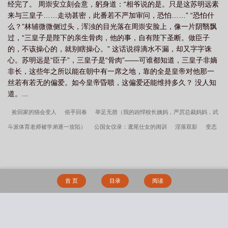
经完了。 周崇安立刻会意，躬身道：“相爷说的是。只是这苏明远素
来与三皇子……走动甚密，此番若不严加审问，恐怕……” “恐怕什
么？”林辅微微侧过头，浑浊的目光落在周崇安脸上，像一片阴翳飘
过，“三皇子是陛下的亲生骨肉，他的事，自有陛下圣断。做臣子
的，不该操心的，就别瞎操心。” 这话说得滴水不漏，却又字字诛
心。苏明远是“臣子”，三皇子是“骨肉”——可谁都知道，三皇子非嫡
非长，这些年之所以能在朝中有一席之地，靠的全是皇帝对他那一
丝若有若无的偏爱。如今皇帝昏聩，这偏爱还能维持多久？ 没人知
道。...
捡回家的猫会变人
俗手回春
举足无措（我的凶悍校长姨妈，严厉总裁妈妈，武
斗派体育老师被学弟逐一攻陷）
公国女仪录：鸢尾仕女的闺训
淫落双影
变态
的父皇
调校香江
女儿骚
为了追到心仪的女神 我成为了她闺蜜的专属炮友
校园灌精实录
完败投降，小舞在唐三面前沦为孕奴！
离婚后我的追求者开始内
卷（nph,出轨,骨科）
京都下小雨
薛定谔的猫盒子
烟娘1V1
缺乏母爱的富二
首 页
目录
阅读
代私生子，被心机女友诱导一步步堕落，最终认女朋友做妈，新娘变新“娘”
妮姬：
最强骗子指挥官
嘘，小声点，别被妈妈听到
《被控制狂占有后（男洁）》
《被控制狂占有后》
【恐怖游戏】人家才没有开外挂(NP)
末日之幸存偏差（简