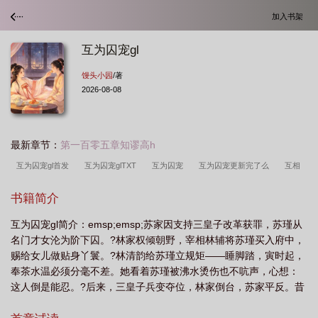
加入书架
互为囚宠gl
馒头小园
/著
2026-08-08
最新章节：
第一百零五章知谬高h
互为囚宠gl首发
互为囚宠glTXT
互为囚宠
互为囚宠更新完了么
互相
囚禁
书籍简介
互为囚宠gl简介：emsp;emsp;苏家因支持三皇子改革获罪，苏瑾从
名门才女沦为阶下囚。?林家权倾朝野，宰相林辅将苏瑾买入府中，
赐给女儿做贴身丫鬟。?林清韵给苏瑾立规矩——睡脚踏，寅时起，
奉茶水温必须分毫不差。她看着苏瑾被沸水烫伤也不吭声，心想：
这人倒是能忍。?后来，三皇子兵变夺位，林家倒台，苏家平反。昔
日跪在脚踏上的丫鬟，成了新朝新贵；昔日高高在上的千金，沦为