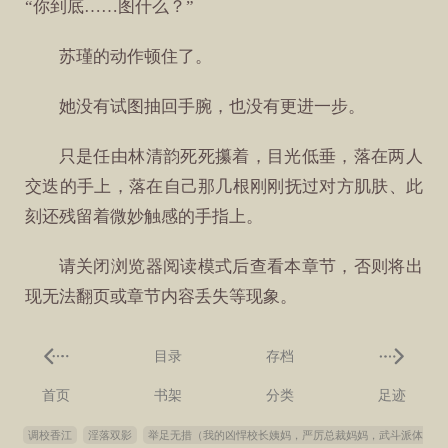
“你到底……图什么？”
苏瑾的动作顿住了。
她没有试图抽回手腕，也没有更进一步。
只是任由林清韵死死攥着，目光低垂，落在两人
交迭的手上，落在自己那几根刚刚抚过对方肌肤、此
刻还残留着微妙触感的手指上。
请关闭浏览器阅读模式后查看本章节，否则将出
现无法翻页或章节内容丢失等现象。
目录
存档
首页
书架
分类
足迹
调校香江
淫落双影
举足无措（我的凶悍校长姨妈，严厉总裁妈妈，武斗派体