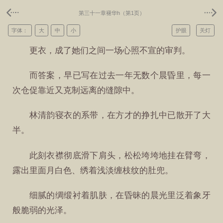
第三十一章褪华h（第1页）
字体：
大
中
小
护眼
关灯
更衣，成了她们之间一场心照不宣的审判。
而答案，早已写在过去一年无数个晨昏里，每一
次仓促靠近又克制远离的缝隙中。
林清韵寝衣的系带，在方才的挣扎中已散开了大
半。
此刻衣襟彻底滑下肩头，松松垮垮地挂在臂弯，
露出里面月白色、绣着浅淡缠枝纹的肚兜。
细腻的绸缎衬着肌肤，在昏昧的晨光里泛着象牙
般脆弱的光泽。