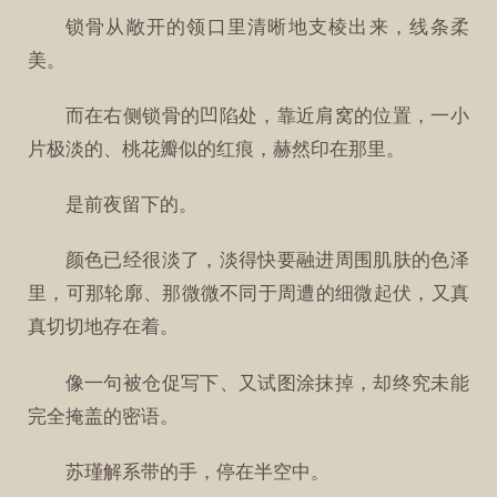
锁骨从敞开的领口里清晰地支棱出来，线条柔
美。
而在右侧锁骨的凹陷处，靠近肩窝的位置，一小
片极淡的、桃花瓣似的红痕，赫然印在那里。
是前夜留下的。
颜色已经很淡了，淡得快要融进周围肌肤的色泽
里，可那轮廓、那微微不同于周遭的细微起伏，又真
真切切地存在着。
像一句被仓促写下、又试图涂抹掉，却终究未能
完全掩盖的密语。
苏瑾解系带的手，停在半空中。