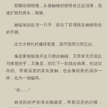
那颤动很细微，从被触碰的锁骨处泛起涟漪，迅
速扩散到肩头，颈侧。
她猛地抬起另一只手，抓住了苏瑾抚在她锁骨处
的手腕。
比方才挣扎时攥得更紧，指节因用力而泛白。
像是要狠狠推开这只擅自触碰、又带来无尽混乱
与痛楚的手，又像是…怕它下一刻就会抽离，怕这仅
存的、带着温度的真实接触，也会像前夜的温存一
样，化为一场骗局。
“你……”
林清韵的声音堵在喉咙里，带着泪意的沙哑，