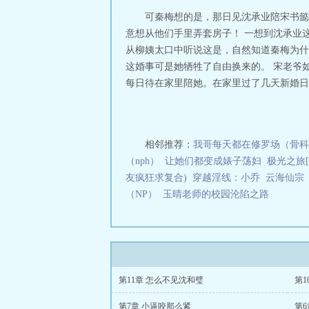
可秦梅想的是，那日见沈承业陪宋书懿
意想从他们手里弄套房子！ 一想到沈承业
从柳姨太口中听说这是，自然知道秦梅为什
这婚事可是她牺牲了自由换来的。 宋老爷
每日待在家里陪她。在家里过了几天新婚日..
相邻推荐：
我哥每天都在修罗场（骨科
（nph）
让她们都变成婊子荡妇
极光之旅[
友疯狂求复合)
穿越淫线：小乔
云海仙宗
（NP）
玉晴老师的校园沦陷之路
第11章 怎么不见沈和璧
第
第7章 小逼咬那么紧
第6