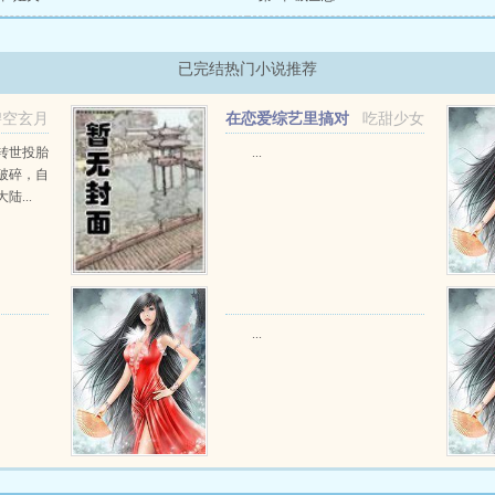
已完结热门小说推荐
碧空玄月
在恋爱综艺里搞对
吃甜少女
象【1V1甜H】
转世投胎
...
破碎，自
...
...