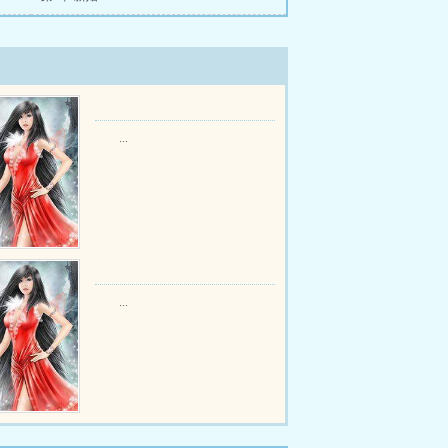
...
...