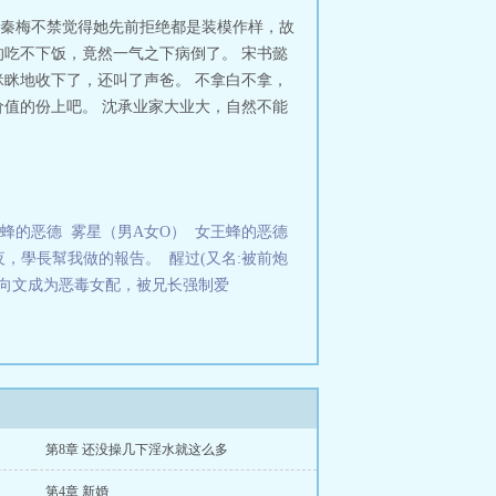
秦梅不禁觉得她先前拒绝都是装模作样，故
吃不下饭，竟然一气之下病倒了。 宋书懿
眯地收下了，还叫了声爸。 不拿白不拿，
值的份上吧。 沈承业家大业大，自然不能
蜂的恶德
雾星（男A女O）
女王蜂的恶德
夜，學長幫我做的報告。
醒过(又名:被前炮
向文成为恶毒女配，被兄长强制爱
第8章 还没操几下淫水就这么多
第4章 新婚