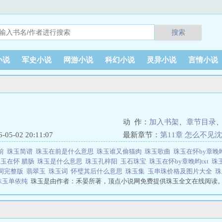
搜索
小说
军史小说
网游小说
科幻小说
灵异小说
言情小说
动 作：
加入书架
、
章节目录
5-02 20:11:07
最新章节：
第11章 怎么不见
前
珠玉简谱
珠玉在前是什么意思
珠玉谁又偷猫肉
珠玉歌曲
珠玉在怀by章晚昀
珠玉在怀 腊肠
珠玉是什么意思
珠玉孔梓阳
玉石珠宝
珠玉在怀by章晚昀txt
珠
词完整版
翡翠玉
珠玉词
怀璧其后什么意思
珠玉集
玉串珠价格及图片大全
珠玉单依纯
珠玉是由作者：禾晏所著，顶点小说网免费提供珠玉全文在线阅读
小说网 网址：www.23wx.vip珠玉