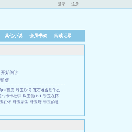
登录
注册
其他小说
会员书架
阅读记录
、
开始阅读
沈和璧
txt百度
珠玉歌词
瓦石难当是什么
玉by卡卡杜李
珠玉侧(1v1
珠玉在怀
珠玉在怀
珠玉蒙尘
珠玉府
珠玉的意
。