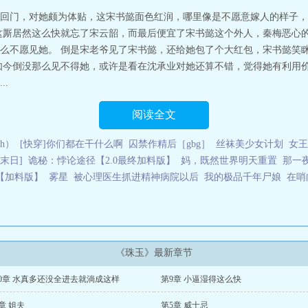
回门，对她颇为体贴，这宋书懿面色红润，哪里像是不愿意嫁人的样子，
这厮居然这么快就忘了宋云韶，而最后便宜了宋书懿这个外人，秦梅恶心的
么不愿见她。 倒是宋老爷见了宋书懿，还给她包了个大红包，宋书懿笑眯
如今倒没那么见不得她，或许是看在沈承业对她还算不错，觉得她有利用价
.
阅读全文
h）
[快穿]你们都在干什么啊
囚禁作精后［gbg］
丝袜美少女计划
女王
末日]
诡秘：悖论途径【2.0最终加料版】
妈，既然世界明天重置
那一
【加料版】
雾星
被心理医生抓进精神病院以后
我的极品千年尸娘
在哨
《珠玉》最新章节
10章 水真多还没全进去就淌成这样
第9章 小逼湿得这么快
章 姐夫
第5章 威士忌