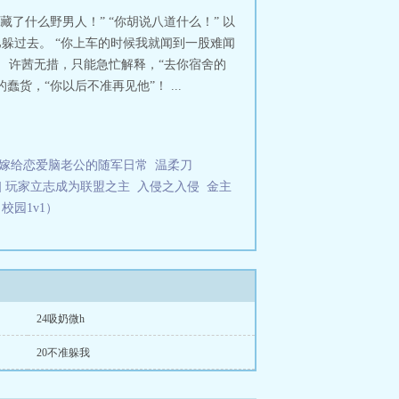
弱，有强制爱部分。许茜没有腺体，
藏了什么野男人！” “你胡说八道什么！” 以
、阴森漂亮的omega哥哥……非买
躲过去。 “你上车的时候我就闻到一股难闻
多，没有的时候可能会推迟，抱歉。
 许茜无措，只能急忙解释，“去你宿舍的
，“你以后不准再见他”！ ...
嫁给恋爱脑老公的随军日常
温柔刀
] 玩家立志成为联盟之主
入侵之入侵
金主
校园1v1）
24吸奶微h
20不准躲我