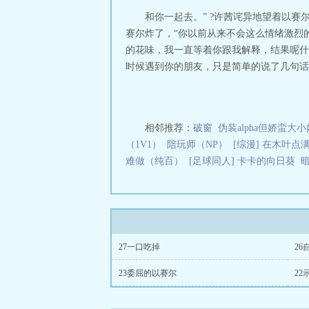
处一个地球人来
和你一起去。” ?许茜诧异地望着以赛尔
不属于abo任何
赛尔炸了，“你以前从来不会这么情绪激烈
股文，不会偏心
的花味，我一直等着你跟我解释，结果呢什
拒绝写作指导，感
时候遇到你的朋友，只是简单的说了几句话”
相邻推荐：
破窗
伪装alpha但娇蛮大小姐
（1V1）
陪玩师（NP）
[综漫] 在木叶点
难做（纯百）
[足球同人] 卡卡的向日葵
暗
27一口吃掉
26
23委屈的以赛尔
22