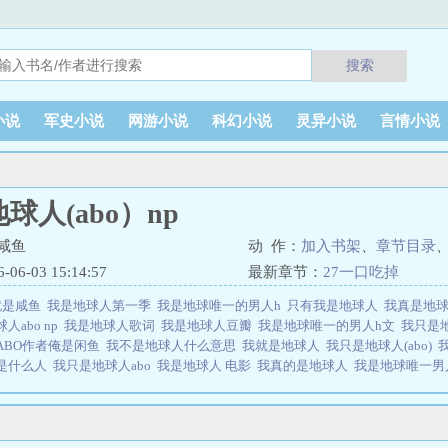
搜索
小说
军史小说
网游小说
科幻小说
灵异小说
言情小说
球人(abo）np
咸鱼
动 作：
加入书架
、
章节目录
6-03 15:14:57
最新章节：
27一口吃掉
就是咸鱼
我是地球人第一季
我是地球唯一的男人h
只有我是地球人
我真是地
人abo np
我是地球人歌词
我是地球人豆瓣
我是地球唯一的男人h文
我只是地
ABO作者俺是闲鱼
我不是地球人什么意思
我就是地球人
我只是地球人(abo)
是什么人
我只是地球人abo
我是地球人 电影
我真的是地球人
我是地球唯一
俺就是咸鱼
我是地球上唯一的男人漫画
我只是一个人类
我是地球人吗
地球人都
地球人
我就是地球
我才是地球球草
我只是地球人by俺就是咸鱼
我不是地球
凌天
我只是人类
我不是地球人我是什么人
我是地球人电影
我是地球人是什么
的
我是地球人
我是地球
我说我是地球人
我不是地球人
我只是地球人(abo）np简