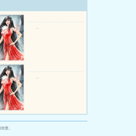
...
...
者欣赏。