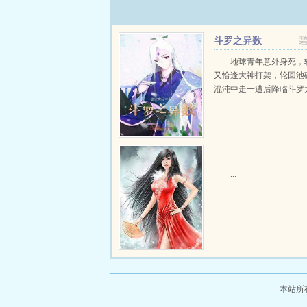
斗罗之异数
地球青年意外身死，
又恰逢大神打架，轮回池
混沌中走一遭后降临斗罗大陆
...
本站所