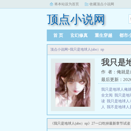
将本站设为首页
收藏顶点小说网
顶点小说网
首 页
玄幻修真
重生穿越
都市
顶点小说网
>
我只是地球人(abo）np
我只是地
作 者：俺就是
最后更新：2026-0
我只是地球人俺
全文阅
我只是地球
读
我只是地球人
人
我不是地球人
人(abo)n作者
就是咸鱼
我只是
《我只是地球人(abo）np》27一口吃掉最新章节试读
地球唯一的男人
男人
我是地球