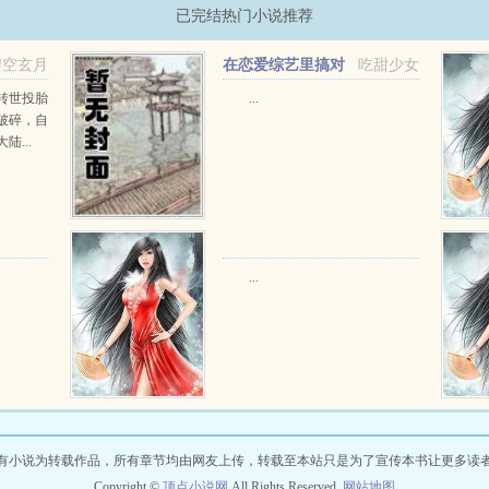
已完结热门小说推荐
碧空玄月
在恋爱综艺里搞对
吃甜少女
象【1V1甜H】
转世投胎
...
破碎，自
...
...
有小说为转载作品，所有章节均由网友上传，转载至本站只是为了宣传本书让更多读
Copyright ©
顶点小说网
All Rights Reserved.
网站地图