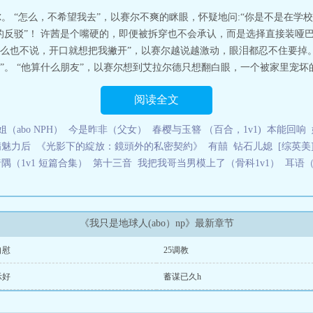
到陌生世界冒险的故事女主有点呆，很冷漠，全文不会爱上任何人，女主武力很
。 “怎么，不希望我去”，以赛尔不爽的眯眼，怀疑地问:“你是不是在学校
一种性别，她期待着或许有办法能回到自己的星球。本文可能设定:养父的父爱变质
的反驳”！ 许茜是个嘴硬的，即便被拆穿也不会承认，而是选择直接装哑巴
任何一个男主，做好男主可能随时死掉的可能。更新随灵感，灵感爆棚会更的很
么也不说，开口就想把我撇开”，以赛尔越说越激动，眼泪都忍不住要掉。
谢支持我只是地球人abo）np
。 “他算什么朋友”，以赛尔想到艾拉尔德只想翻白眼，一个被家里宠坏的蠢货
阅读全文
（abo NPH）
今是昨非（父女）
春樱与玉簪 （百合，1v1)
本能回响
满魅力后
《光影下的綻放：鏡頭外的私密契約》
有囍
钻石儿媳
[综英美
隅（1v1 短篇合集）
第十三音
我把我哥当男模上了（骨科1v1）
耳语（
《我只是地球人(abo）np》最新章节
自慰
25调教
示好
蓄谋已久h