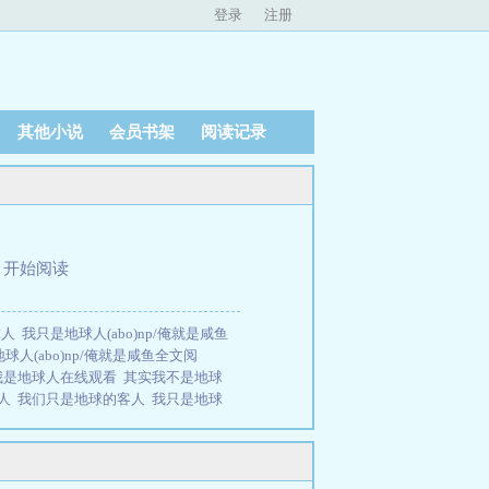
登录
注册
其他小说
会员书架
阅读记录
、
开始阅读
球人
我只是地球人(abo)np/俺就是咸鱼
球人(abo)np/俺就是咸鱼全文阅
我是地球人在线观看
其实我不是地球
男人
我们只是地球的客人
我只是地球
知道我
我只是地球人(abo)np 作 者俺
人我什么人
我不是地球人我是谁
我是
意思
我是个地球人
我是地球唯一的
介：emsp;emsp;强制爱+np+女弱+男