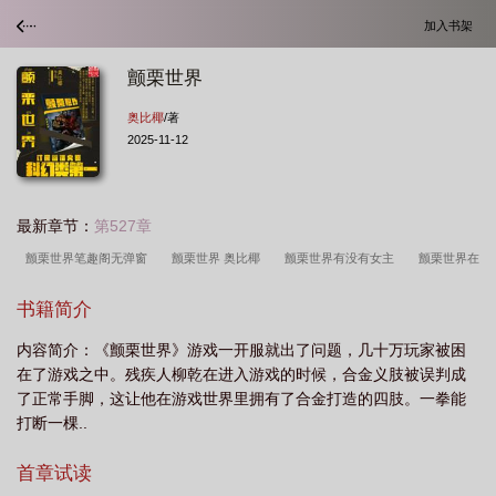
加入书架
颤栗世界
奥比椰
/著
2025-11-12
最新章节：
第527章
颤栗世界笔趣阁无弹窗
颤栗世界 奥比椰
颤栗世界有没有女主
颤栗世界在
线阅读
颤栗世界女主结局
颤栗世界txt
颤栗世界精校版
颤栗世界女主
书籍简介
是谁
颤栗世界怎么样
颤栗世界有几个女主
颤栗世界有声
颤栗世界好看
内容简介：《颤栗世界》游戏一开服就出了问题，几十万玩家被困
吗
颤栗世界剧情
颤栗世界全文阅读
颤栗世界女主角有谁
颤栗世界免费
在了游戏之中。残疾人柳乾在进入游戏的时候，合金义肢被误判成
阅读
颤栗世界结局啥意思
颤栗世界百度百科
颤栗世界为什么毁了
颤栗
了正常手脚，这让他在游戏世界里拥有了合金打造的四肢。一拳能
世界听书
颤栗世界起点
颤栗世界百科
颤栗世界在线听书
颤栗世界笔趣
打断一棵..
阁
颤栗世界吧
颤栗世界作者重病是真的吗?
颤栗世界八一中文网
颤栗
首章试读
世界TXT
颤栗世界为什么封了
颤栗世界书评
颤栗世界TXT8奇书网
颤