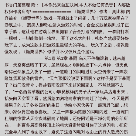
书香门第整理 附：【本作品来自互联网,本人不做任何负责】内容版
栗世界作者
颤栗世界80
权归作者所有! ================ 《颤栗世界》 作者：奥比椰 内
容简介 《颤栗世界》游戏一开服就出了问题，几十万玩家被困在了
游戏之中。 残疾人柳乾在进入游戏的时候，合金义肢被误判成了正
常手脚，这让他在游戏世界里拥有了合金打造的四肢。 一拳能打断
一棵树，一脚能踹倒一堵墙。 开了这么大的挂，柳乾当然想要好好
玩下去，成为这款末日游戏里最强大的存在。 玩久了之后，柳乾慢
慢发现，《颤栗世界》似乎并不仅仅只是个游戏……
================ 第1卷 第1章 暴雨 乌云不停翻滚着，越来越
厚，天空突然暗了下来，虽然现在才刚刚临近下午六点钟，但天色
暗得已然象是入夜了一般，一道眩目的闪电过后天空传来了一阵轰
隆隆震耳欲聋的雷声。 “天气预报没说要下雨啊？这样子是要下暴雨
了？出门没带伞，得趁着雨没落下来赶紧回家去，不然就回不去
了。”一名西装革履的公司小职员模样的男子从一家玩具店走出来，
抬头向天空看了看，然后急匆匆地向家的方向赶了过去。 今天是西
装男子的儿子冬冬四岁的生日，他给小家伙买了一艘玩具飞艇，想
来小家伙肯定会很喜欢。 又是一阵极为耀眼的闪电闪过，一道碗口
粗细的惊雷从天空疾速砸向了地面，还好附近是三域公司的分部所
在，一栋百多层高楼楼顶上的粗大避雷针吸引住了这道闪电，把它
完全导入到了地面以下，避免了这道闪电对地面上的行人造成的伤