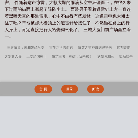
害。 伴随着这声惊雷，大颗大颗的雨滴从空中狂砸而下，在很久未
下过雨的街面上溅起了阵阵尘土。 西装男子看着避雷针上方一直连
着黑暗天空的那道雷电，心中不由得有些发怵，这道雷电也太粗太
猛了吧？幸亏被那大楼顶上的避雷针给接住了，不然砸在路上的行
人身上，肯定直接把行人给烧糊气化了。 三域大厦门前广场矗立着
一...
王者峡谷：来和妲己玩耍
重生之洛慌而逃
快穿之男神请到碗里来
亿万暖婚
之宠妻入骨
上交给国家！
快穿王者：英雄，我来撩！
妖孽鬼相公
极品吹牛
系统
强秦
校园重生之王牌少女
绝地战神：国民老公宠妻难
小嫡妻
都市
极品最强主宰
三国好孩子
大魏厂公
[古穿今]70年代幸福生活
听说你不认识
玛丽苏？[穿书]
重生九零辣妻追夫
从龙
圣人吟
【恐怖游戏】人家才没有开
首 页
目录
阅读
外挂(NP)
末日之幸存偏差（简体版）
暗火
枕边密录
尘白学院
校花的羞
耻矫正契约：超市休息室的秘密管教
玫瑰权杖
俯仰由人（强制）
绅士失格
《岛屿潮信》【豪门先婚后爱 1V1 H】
搜 索