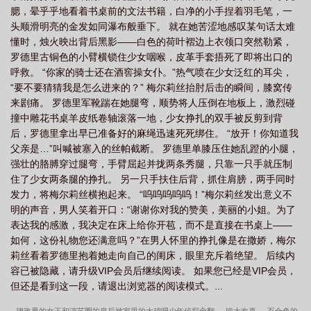
腮，晕乎乎地看着书桌前的文法书籍，白净的小手捏着羽毛笔，一
纪的奇闻异事
异界中世纪领主
中世纪异教
在中世纪异世界抓取性奴
头顺滑明亮的金发如同瀑布般垂下。 就在她苦涩地感叹某句话太难
吧!h
异界之中世纪
在中世纪异世界抓取性奴吧h
在中世纪异世界抓取性奴
懂时，烛火映出背后黑影——白色的荷叶褶边上衣领口突然勒紧，
吧!
中世纪 h
在中世纪异世界抓取性奴吧! 作者只手独战三千帝
中世纪的异
罗德里古铜色的小臂横锁住少女咽喉，皮革手套捂死了即将出口的
呼救。 “你家的骑士还在酒窖操女仆。”热气喷在少女泛红的耳尖，
教徒是什么
异世界和中世纪
中世纪异教徒
中世纪之
中世纪异教徒受怎
“要不要猜猜我是怎么进来的？” 梅尔莉丝抬肘后击的瞬间，膝窝传
样的惩罚
中世纪异世界入侵现代的动漫
来剧痛。 罗德里军靴踹在她腿弯，顺势将人压倒在地板上，激烈碰
撞中雕花书桌羊皮纸卷轴滚落一地，少女挣扎的双手被反剪到背
后，罗德里拿出早已准备好的麻绳迅速死死绑住。 “放开！你知道我
父亲是…”叫喊被塞入的丝帕截断。 罗德里单膝压住她乱蹬的小腿，
强壮的胳膊穿过腿弯，手臂屈起并拢两条秀腿，只靠一只手就压制
住了少女两条腿的挣扎。 另一只手扶住后背，抓住肩膀，两手同时
发力，将梅尔莉丝横抱起来。 “呜呜呜呜呜！”梅尔莉丝发出意义不
明的声音，男人笑着开口：“谢谢你对我的赞美，美丽的小姐。为了
表达我的感激，我决定在床上给你开苞，而不是直接在书桌上——
如何，这份礼物您还满意吗？”在男人怀里的挣扎像是在撒娇，梅尔
莉丝看着罗德里抱着她走向自己的闺床，眼里充斥着绝望。 后续内
容已被隐藏，请升级VIP会员后继续阅读。 如果您已经是VIP会员，
但还是看到这一段，请退出浏览器的阅读模式。...