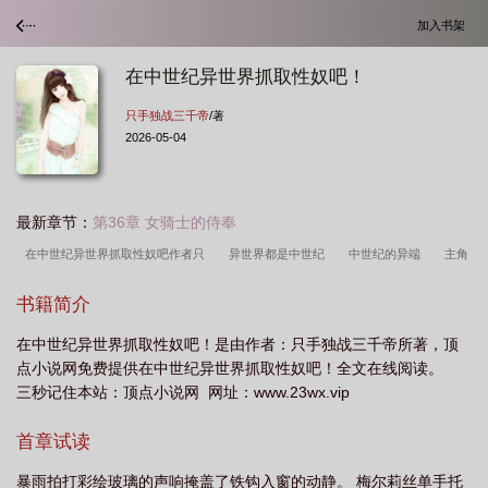
加入书架
在中世纪异世界抓取性奴吧！
只手独战三千帝
/著
2026-05-04
最新章节：
第36章 女骑士的侍奉
在中世纪异世界抓取性奴吧作者只
异世界都是中世纪
中世纪的异端
主角
在中世纪的
中世纪mmo
中世纪性观念
日漫中世纪异世界
中世纪
书籍简介
po
中世纪异端运动
穿越异界中世纪
中世纪异端思想
中世纪贴
在中世纪异世界抓取性奴吧！是由作者：只手独战三千帝所著，顶
吧
在中世纪异世界抓取性奴吧作者
中世纪对待异教徒
中世纪ui
异世界
点小说网免费提供在中世纪异世界抓取性奴吧！全文在线阅读。
中世纪
中世纪异端
中世纪的奇葩性规定
在中世纪异世界抓取性奴吧在线阅
三秒记住本站：顶点小说网 网址：www.23wx.vip
读
中世纪1
中世纪异能
在中世纪异世界抓取性奴吧作者只手独战三千
首章试读
帝
什么是中世纪异端运动
中世纪性需求
中世纪2异教徒
中世纪异世界
动漫
中世纪异界
在中世纪异世界抓取性奴吧txt
中世纪的异教徒
中世
暴雨拍打彩绘玻璃的声响掩盖了铁钩入窗的动静。 梅尔莉丝单手托