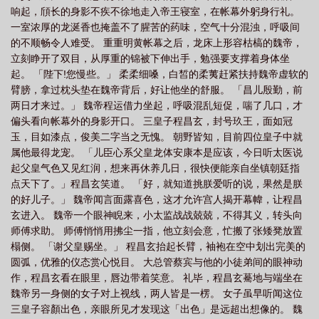
响起，頎长的身影不疾不徐地走入帝王寝室，在帐幕外躬身行礼。
像 NP)_(晨乐)_最新章节列表_大众文学
昏君扫书
好看的古言群像文
昏君
一室浓厚的龙涎香也掩盖不了腥苦的药味，空气十分混浊，呼吸间
免费阅读
昏帝(古言 群像 NP)_(晨乐)_
昏君全本
有关昏君的
昏君最新
的不顺畅令人难受。 重重明黄帐幕之后，龙床上形容枯槁的魏帝，
章节
姐妹群像文古言
昏君皇帝
昏君之类的
大家族古言群像
昏君全
立刻睁开了双目，从厚重的锦被下伸出手，勉强要支撑着身体坐
起。 「陛下!您慢些。」 柔柔细嗓，白皙的柔荑赶紧扶持魏帝虚软的
文
昏君阅读
昏君全文免费阅读
昏帝(古言 群像 NP)(晨乐)
昏君推
臂膀，拿过枕头垫在魏帝背后，好让他坐的舒服。 「昌儿殷勤，前
荐
昏君百度百科
昏君的
昏帝(古言 群像 NP)全文
昏君好看吗
两日才来过。」 魏帝程运借力坐起，呼吸混乱短促，喘了几口，才
偏头看向帐幕外的身影开口。 三皇子程昌玄，封号玖王，面如冠
玉，目如漆点，俊美二字当之无愧。 朝野皆知，目前四位皇子中就
属他最得龙宠。 「儿臣心系父皇龙体安康本是应该，今日听太医说
起父皇气色又见红润，想来再休养几日，很快便能亲自坐镇朝廷指
点天下了。」程昌玄笑道。 「好，就知道挑朕爱听的说，果然是朕
的好儿子。」 魏帝闻言面露喜色，这才允许宫人揭开幕幃，让程昌
玄进入。 魏帝一个眼神睨来，小太监战战兢兢，不得其义，转头向
师傅求助。 师傅悄悄用拂尘一指，他立刻会意，忙搬了张矮凳放置
榻侧。 「谢父皇赐坐。」 程昌玄抬起长臂，袖袍在空中划出完美的
圆弧，优雅的仪态赏心悦目。 大总管蔡宾与他的小徒弟间的眼神动
作，程昌玄看在眼里，唇边带着笑意。 礼毕，程昌玄驀地与端坐在
魏帝另一身侧的女子对上视线，两人皆是一楞。 女子虽早听闻这位
三皇子容顏出色，亲眼所见才发现这「出色」是远超出想像的。 魏