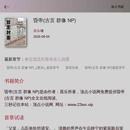
加入书架
昏帝(古言 群像 NP)
晨乐
/著
2026-08-04
最新章节：
奉北境流民冊張舍人請纓
昏帝(古言 群像 NP)_(晨乐)_最新章节
昏君列表
昏帝(古言 群像 NP)最新章节
_昏帝
昏帝(古言 群像 NP)最新
古言群像文多cp
昏君免费全文阅读
古
书籍简介
言群像文
昏君百度百科女主
群像古言
昏君笔趣阁
昏君的昏
古言群
昏帝(古言 群像 NP)是由作者：晨乐所著，顶点小说网免费提供昏帝
像文推荐
昏帝(古言 群像 NP)_(晨乐)
关于昏君的
昏君百科
古言修仙群
(古言 群像 NP)全文在线阅读。
像文推荐
昏君类型的
昏帝(古言 群像 NP)作者晨乐
盘点十大昏君
昏君
三秒记住本站：顶点小说网 网址：www.23wx.vip
大全
昏帝(古言 群像 NP)最新章节
昏君全文阅读
昏帝(古言 群像 NP)_(晨
首章试读
乐)_最新章节列表_大众文学作
昏君类的
昏君知乎
昏君
昏君 最新章节
无弹窗
昏帝(古言 群像 NP)最新章节_
昏帝(古言 群像 NP)最
昏帝(古言 群
「父皇，儿臣来给您请安。」 清雅的男声在午后静宁的紫宸殿后室