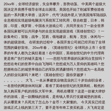
20xx年，全球经济疲软，失业率攀升，形势动荡。 中美两个超级大
节
神级英雄大飞几个老婆
神级英雄女主角
神级英雄在线
神级英雄成
国决定并肩携手领导全球走出困境。美国也开始了削减军费创造收
神
神级英雄TXT全文阅读
2026决胜巅峰十大神级英雄
神级英雄
益的一系列重大举措，这其中，代号“决战外星人”的美国海军陆战队
epub
神级英雄 地址
神级英雄txt
神级英雄大飞
神级英雄全文阅
全息模拟实境超级电脑演习系统军工转民用，联合欧盟，日本，韩
国，印度，俄罗斯，中国各大游戏公司，共同开发出了一款全世界
读
神级英雄 百科
神级英雄txt八零
神级英雄剧情
神级英雄免费
神
各国玩家都可以共同参与的全息实境超级游戏《英雄创世纪》！一
级英雄全文免费阅读
神级英雄txt百度
全民领主开局获得神级英雄
神级英
款集奇幻，冒险，战争，贸易，领地建设，航海，竞技，休闲与一
雄TXT八零
神级英雄百度百科
我想看看神级英雄
神级英雄女主角是
体的超级游戏。 在研发的过程中，各国开发公司就已经开始了全球
范围的爆炒宣传。 20xx年春，《英雄创世纪》全球同步上市！全世
谁
神级英雄 顶点
神级英雄TXT百度
决胜巅峰十大神级英雄
神级英雄
界的年青人都为之疯狂着迷！在中国区，英雄创世纪的中方代理商
女主
神级英雄txt精校版
神级英雄TXT全本
神级英雄吧
神级英雄百
更是将广告打的铺天盖地！ ——您想与世界级的玩家同台竞技吗？
度
神级英雄类似的
神级英雄书评
神级英雄txt免费
神级英雄笔趣阁无
您想在奇幻的世界中自由飞翔吗？您想成为万人景仰的英雄吗？您
弹窗
想拥有自己的城堡率领自己的军队挥洒豪情吗？您想成为一名高收
神级英雄 第386章
求神级英雄 地址
神级英雄有哪些
神级英雄
入的职业玩家吗？来吧！《英雄创世纪》圆你穿越梦！
TXT精校版
神级英雄女主角有几个
神级英雄免费阅读
网游之神级英
。。。。。。 大飞，一名从事建筑业物流业的三十岁自由职业者，
雄
神级英雄最新章节笔趣阁
一名曾经的网游休闲玩家，看准了英雄创世纪的无限商机，毅然的
加入购买客户机的排队大军中来。 商机在哪里？这是一款被大肆炒
作的游戏，是一款圈钱的游戏，是有钱人带兵打仗建城堡的游戏，
兵从哪里来？兵死光了怎么办？金币！大家懂的。 今天其实已经是
游戏正式上线的第三天了。要不是等年终工资买机器，大飞肯定是