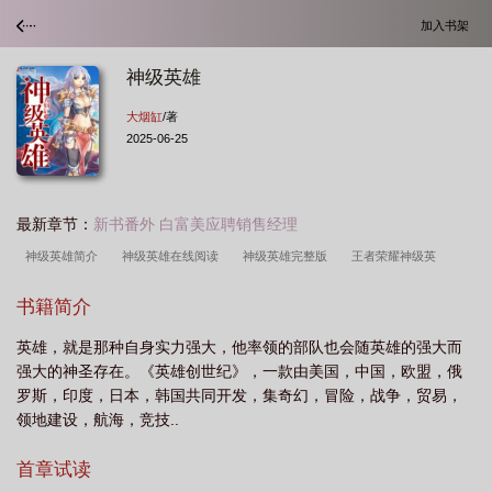
加入书架
神级英雄
大烟缸
/著
2025-06-25
最新章节：
新书番外 白富美应聘销售经理
神级英雄简介
神级英雄在线阅读
神级英雄完整版
王者荣耀神级英
雄
神级英雄 txt
神级英雄笔趣阁
神级英雄笔下
神级英雄知乎
神级
书籍简介
英雄txt笔趣阁
一代掌门神级英雄
神级英雄结局是什么
神级英雄女主是
英雄，就是那种自身实力强大，他率领的部队也会随英雄的强大而
谁
神级英雄 第67章
神级英雄顶点
神级英雄txt 精校版
神级英雄 地
强大的神圣存在。《英雄创世纪》，一款由美国，中国，欧盟，俄
址
神级英雄完结啦吗
神级英雄们的继承者 漫画
神级英雄TXT免费
神
罗斯，印度，日本，韩国共同开发，集奇幻，冒险，战争，贸易，
级英雄贴吧
神级英雄TXT
神级英雄们的继承者
英雄无敌之神级英雄
神
领地建设，航海，竞技..
级英雄 免费
神级英雄百科
神级英雄好看吗
神级英雄 笔趣阁无弹窗
神
首章试读
级英雄们的继承者 漫画免费观看
神级英雄涤罪者小队
神级英雄最新章