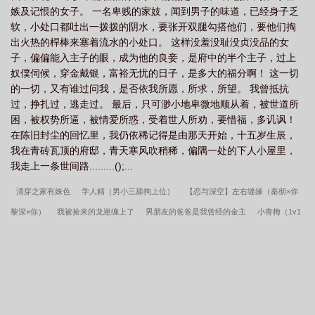
嫉及记恨的女子。 一名卑贱的家妓，闻到男子的味道，已经身子乏
词
春香传的扮演者是谁
春香传的故事原产地是
春香传是谁写的
春香传
软，小处口都吐出一拨拨的阴水，要张开双腿勾搭他们，要他们掏
故事原产地
春花传
春香传的原型
春香传黄梅戏严凤英
春香传越剧剧情
出火热的桿棒来塞着流水的小处口。 这样没羞没耻没贞没品的女
介绍
春香传简介内容
春香传阵阵细雨阵阵风简谱
春香传简谱
子，偏偏能入主子的眼，成为他的良妾，是府中的半个主子，过上
奴僕伺候，穿金戴银，富裕无忧的日子，是多大的福分啊！ 这一切
的一切，又有谁过问我，是否依我所愿，所求，所望。 我曾抵抗
过，挣扎过，逃走过。 最后，只可渺小地卑微地顺从着，被世道所
困，被权势所逼，被情爱所惑，受着世人所劝，要惜福，多讥讽！
在陈旧封尘的回忆里，我仍依稀记得是由那天开始，十五岁生辰，
我在青砖瓦顶的府邸，青天寒风吹稍稀，偏隅一处的下人小屋里，
我走上一条世间路.........();...
清穿之家有姝色
学人精（男小三舔狗上位）
【恋与深空】左右缝缘（秦彻×你
黎深×你）
我被捡来的龙崽缠上了
男朋友的爸爸是我曾经的金主
小青梅（1v1
军官文）
锈耳（兄妹骨科清水）
画风浓烈（禁断不伦很污慎入）
于恶人妹妹
裙下（骨科 女S）
重生西游之最强天兵
乔木有雨（兄妹伪骨）
南来北往
老
婆，你好誘人(百合abo)
云端之上
武炼巅峰
喜结连理（伪骨科）
爱欲难平
（伪骨科，高h）
催熟
军区大院+警卫连
杠上大神：呆萌菜鸟撞心窝
捷足先
登
白荔和哥哥
渴他
春水误
临时起意
薪资到账时，她在身边
一片桑