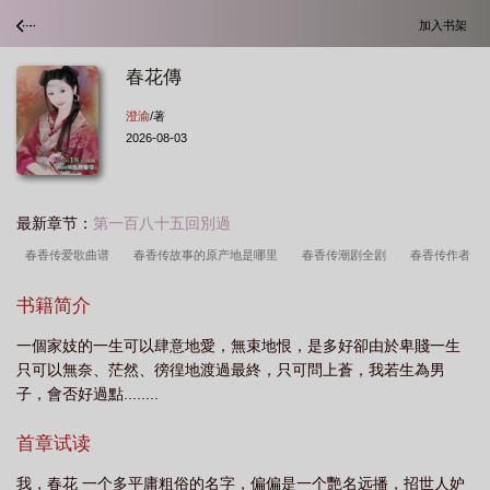
加入书架
春花傳
澄渝
/著
2026-08-03
最新章节：
第一百八十五回別過
春香传爱歌曲谱
春香传故事的原产地是哪里
春香传潮剧全剧
春香传作者
是谁
春香传原文
春香传故事梗概
春香传歌曲 春香之歌歌曲
春香传黄
书籍简介
梅戏
春香传年年端阳年年春曲谱
春香传
春香传狱中歌
春香传歌
一個家妓的一生可以肆意地愛，無束地恨，是多好卻由於卑賤一生
曲
春香传百度百科
春花传厌慕容景和
春香传书籍
越剧春香传爱
只可以無奈、茫然、徬徨地渡過最終，只可問上蒼，我若生為男
歌
春香传年年端阳年年春越剧
春香传黄梅戏简谱
春香传别歌唱词
春香
子，會否好過點........
传张辉和吴琼唱的对唱
春香传爱歌王志萍钱惠丽伴奏
新春香传
春香传爱歌
首章试读
歌词
春香传是哪个国家的
春香传是什么故事
春香传爱歌
春香传阵阵细
雨王志萍唱
春香传阵阵细雨阵阵风王文娟唱
春香传潮剧唱段
春香传爱歌唱
我，春花 一个多平庸粗俗的名字，偏偏是一个艷名远播，招世人妒