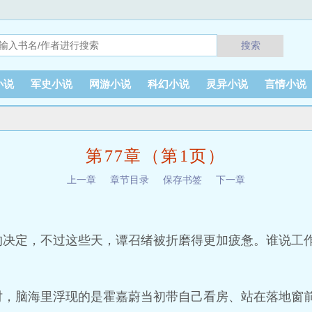
搜索
小说
军史小说
网游小说
科幻小说
灵异小说
言情小说
第77章（第1页）
上一章
章节目录
保存书签
下一章
的决定，不过这些天，谭召绪被折磨得更加疲惫。谁说工
时，脑海里浮现的是霍嘉蔚当初带自己看房、站在落地窗