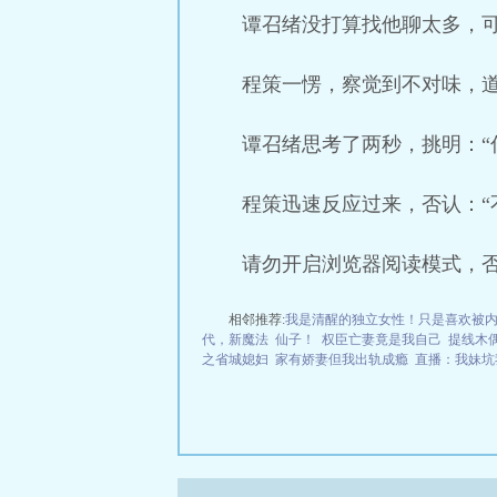
谭召绪没打算找他聊太多，可
程策一愣，察觉到不对味，道
谭召绪思考了两秒，挑明：“
程策迅速反应过来，否认：“
请勿开启浏览器阅读模式，
相邻推荐:
我是清醒的独立女性！只是喜欢被
代，新魔法
仙子！
权臣亡妻竟是我自己
提线木偶&
之省城媳妇
家有娇妻但我出轨成瘾
直播：我妹坑