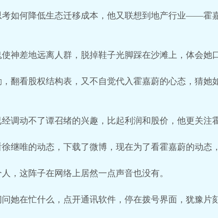
思考如何降低生态迁移成本，他又联想到地产行业——霍
使神差地远离人群，脱掉鞋子光脚踩在沙滩上，体会她口
励，翻看股权结构表，又不自觉代入霍嘉蔚的心态，猜她
已经调动不了谭召绪的兴趣，比起利润和股价，他更关注
徐继唯的动态，下载了微博，现在为了看霍嘉蔚的动态，
个人，这阵子在网络上居然一点声音也没有。
问问她在忙什么，点开通讯软件，停在拨号界面，犹豫片