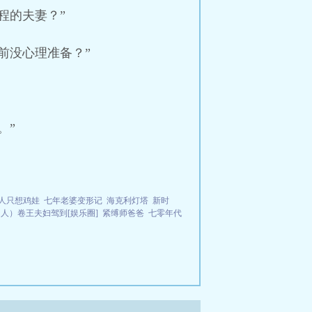
程的夫妻？”
前没心理准备？”
。”
人只想鸡娃
七年老婆变形记
海克利灯塔
新时
人）卷王夫妇驾到[娱乐圈]
紧缚师爸爸
七零年代