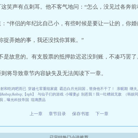
这笑声有点刺耳。他不客气地问：“怎么，没见过各奔前
：“伴侣的年纪比自己小，有些时候是要让一让的，你婚
你捉弄她的事，我还没找你算账。”
不是故意的。有支股票的抵押款迟迟没到账，不凑巧罢了
否则将导致章节内容缺失及无法阅读下一章。
内射和吃鸡吧而已
穿越七零重组家庭
霸总白月光回国，替身他不干了！
亲昵期
继夫
nbsp;&nbsp;【nph】
与仙子们的游戏
小哑妻gl
别惹我！我一吐槽就无敌
（韩娱同
我，曝光科技帝国
琉璃赝品
上一章
章节目录
保存书签
下一章
已完结热门小说推荐