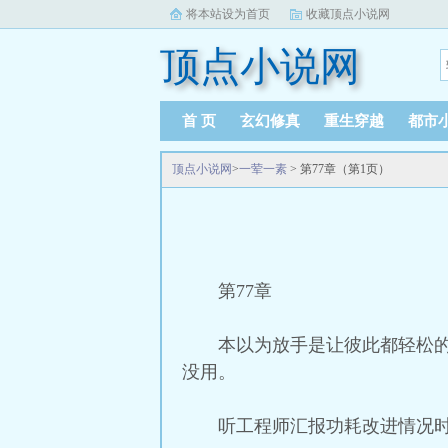
将本站设为首页
收藏顶点小说网
顶点小说网
首 页
玄幻修真
重生穿越
都市
顶点小说网
>
一荤一素
> 第77章（第1页）
第77章
本以为放手是让彼此都轻松
没用。
听工程师汇报功耗改进情况