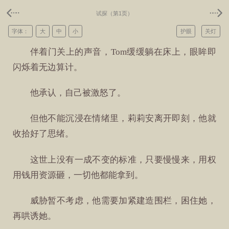
试探（第1页）
字体：
大
中
小
护眼
关灯
伴着门关上的声音，Tom缓缓躺在床上，眼眸即
闪烁着无边算计。
他承认，自己被激怒了。
但他不能沉浸在情绪里，莉莉安离开即刻，他就
收拾好了思绪。
这世上没有一成不变的标准，只要慢慢来，用权
用钱用资源砸，一切他都能拿到。
威胁暂不考虑，他需要加紧建造围栏，困住她，
再哄诱她。