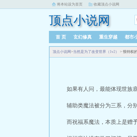
将本站设为首页
收藏顶点小说网
顶点小说网
首 页
玄幻修真
重生穿越
都市
顶点小说网
>
当然是为了改变世界（1v2）
> 恨特权
如果有人问，最能体现世族
辅助类魔法被分为三系，分
而祝福系魔法，本质上是赠