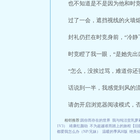
也不知道是不是因为他和时
过了一会，遮挡视线的火墙
封礼仍拦在时竞身前，“冷静
时竞瞪了我一眼，“是她先出
“怎么，没挨过骂，难道你还
话说到一半，我感觉到风的
请勿开启浏览器阅读模式，
相邻推荐:
因你而存在的世界
我与纯洁贫乳萝
1V3）
靖康红颜劫
不为超越谁而踏上的旅程【旧
都爱我怎么办（NP/兄妹）
温暖的季风H版
绝美