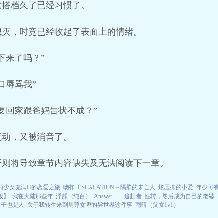
竞搭档久了已经习惯了。
熄灭，时竞已经收起了表面上的情绪。
下来了吗？”
口辱骂我”
要回家跟爸妈告状不成？”
流动，又被消音了。
否则将导致章节内容缺失及无法阅读下一章。
莉少女充满H的恋爱之旅
吻扣
ESCALATION～隔壁的未亡人
炫压抑的小爱
年少可有
版】
我在大陆那些年
浮躁（纯百）
Answer——追赶者
性转，然后成为自己的老婆
仙子也是人
关于我转生来到男尊女卑的异世界这件事
雨晴（父女1v1）