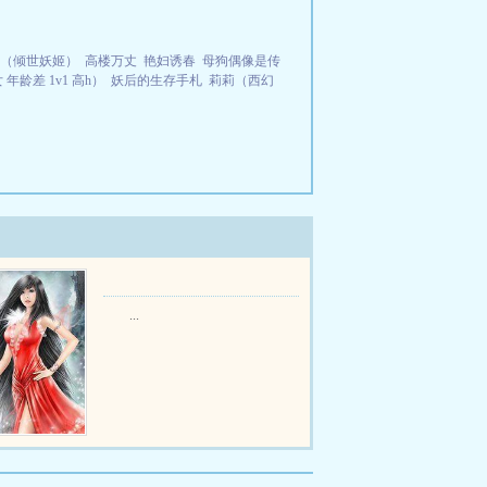
（倾世妖姬）
高楼万丈
艳妇诱春
母狗偶像是传
年龄差 1v1 高h）
妖后的生存手札
莉莉（西幻
...