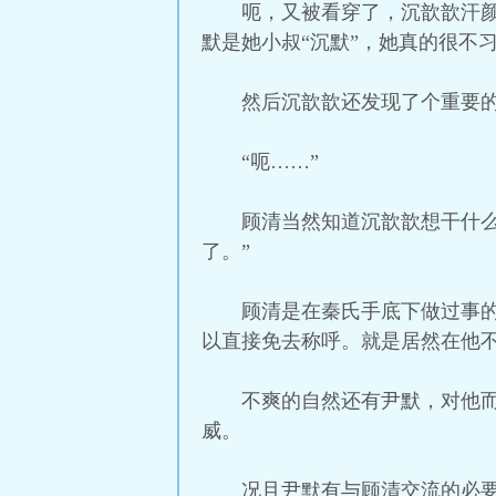
呃，又被看穿了，沉歆歆汗
默是她小叔“沉默”，她真的很不
然后沉歆歆还发现了个重要
“呃……”
顾清当然知道沉歆歆想干什
了。”
顾清是在秦氏手底下做过事
以直接免去称呼。就是居然在他
不爽的自然还有尹默，对他
威。
况且尹默有与顾清交流的必要