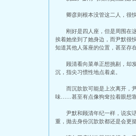
卿彦则根本没管这二人，很
刚好是四人座，但是周围在
挨着她坐到了她身边，而尹默很
知道其他人落座的位置，甚至存
顾清看向菜单正想挑剔，却
沉，指尖习惯性地点着桌。
而沉歆歆可能是上次离开，
味……甚至有点像狗耷拉着眼想
尹默和顾清年纪一样，说实
重，抛去身份沉歆歆都还是会更