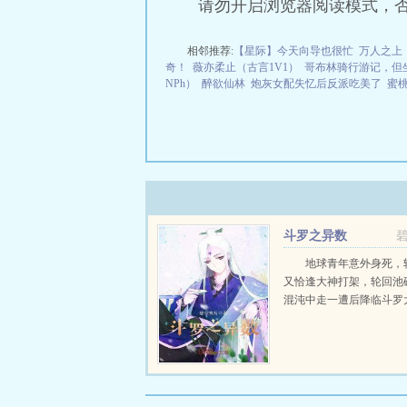
请勿开启浏览器阅读模式，
相邻推荐:
【星际】今天向导也很忙
万人之上
奇！
薇亦柔止（古言1V1）
哥布林骑行游记，但
NPh）
醉欲仙林
炮灰女配失忆后反派吃美了
蜜桃
斗罗之异数
地球青年意外身死，
又恰逢大神打架，轮回池
混沌中走一遭后降临斗罗大陆