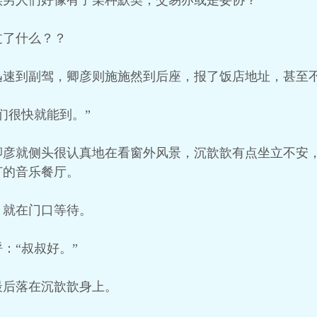
候男人们好像有了某种默契，交易亦或是妥协？
过了什么？？
迅速到副驾，卿彦则施施然到后座，报了饭店地址，甚至
们很快就能到。”
卿彦就侧头很认真地在看窗外风景，沉歆歆有点坐立不安
订的音乐餐厅。
，就在门口等待。
：“叔叔好。”
最后落在沉歆歆身上。