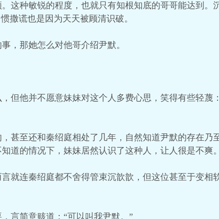
颜。这种敏锐的程度，也就只有知根知底的哥哥能达到。
习惯撒谎也是因为天天被顾清识破。
的事，那她怎么对他哥介绍尹默。
么，但他并不愿意妹妹对这个人多费心思，笑得有些轻蔑：
的，甚至还和秦绍庭相处了几年，自然知道尹默的存在乃
不知道的情况下，妹妹居然认识了这种人，让人很是不爽
而言就连秦绍庭都不舍得管束沉歆歆，但这位甚至于变相
，言简意赅道：“可以叫我尹默。”