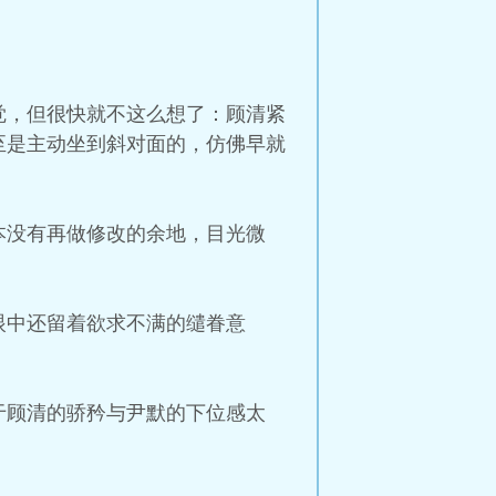
觉，但很快就不这么想了：顾清紧
至是主动坐到斜对面的，仿佛早就
本没有再做修改的余地，目光微
眼中还留着欲求不满的缱眷意
于顾清的骄矜与尹默的下位感太