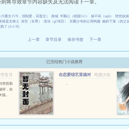
否则将导致章节内容缺失及无法阅读下一章。
（N重生1VN，强制爱，买股文）
南城
半颗心（校园1v1）
操不坏（nph）
绝世妖姬
坐骑是女骑士
深宫（女尊）
清浊（gl 纯百）
京圈少爷的公用狗腿
她的下落（伪父女 
熟了 (1v1 H)
上一章
章节目录
保存书签
下一章
已完结热门小说推荐
碧空玄月
在恋爱综艺里搞对
吃甜少女
象【1V1甜H】
转世投胎
...
破碎，自
...