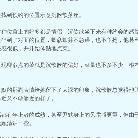
快找到预约的位置示意沉歆歆落座。
这种位置上的好多都是情侣，沉歆歆坐下来有种约会的感
快坐到了对面的位置，卿彦却并不急躁，也不争抢，他甚
在感很低，并开始体贴地点菜。
发现卿彦点的菜就是沉歆歆的偏好，菜量也不多不少，根
尹默的那副表情给她留下了太深的印象，沉歆歆总觉得他
靠近又不敢靠近的样子。
话都有年上者的成熟，甚至尹默身上的风霜感更重，但由
挺顾清话一些。