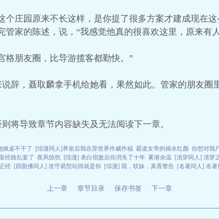
说这个庄园原来不长这样，是你提了很多方案才建成现在这
完管家的陈述，说，“我感觉他真的很喜欢这里，原来有
宫格朋友圈，比导游揽客都勤快。”
张说辞，聂取麟拿手机给她看，果然如此。管家的朋友圈
否则将导致章节内容缺失及无法阅读下一章。
她掀桌不干了
[综漫同人]养崽后我在异世界作威作福
霸道女帝的祸水红颜
你想对我
这取经路乱套了
夜风惊扰
[综漫] 表白宿敌后你消失了十年
雾港余温
[清穿同人] 清
于正经
[四面佛同人] 攻守易型玩得就是你
[综漫] 我，软妹，真香警告
[名著同人] 名
上一章
章节目录
保存书签
下一章