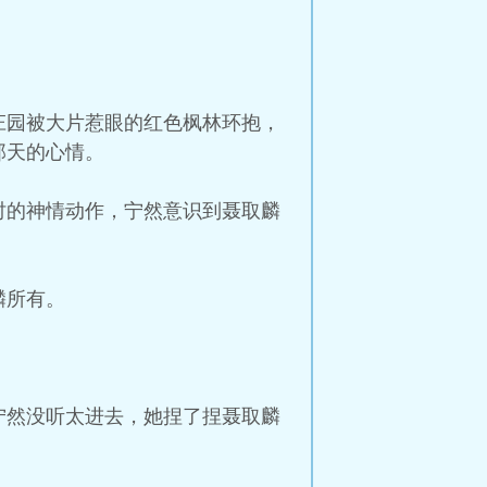
庄园被大片惹眼的红色枫林环抱，
那天的心情。
时的神情动作，宁然意识到聂取麟
麟所有。
宁然没听太进去，她捏了捏聂取麟