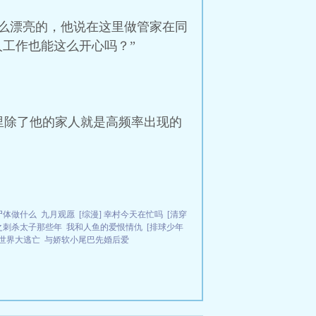
么漂亮的，他说在这里做管家在同
人工作也能这么开心吗？”
里除了他的家人就是高频率出现的
尸体做什么
九月观愿
[综漫] 幸村今天在忙吗
[清穿
穿之刺杀太子那些年
我和人鱼的爱恨情仇
[排球少年
著世界大逃亡
与娇软小尾巴先婚后爱