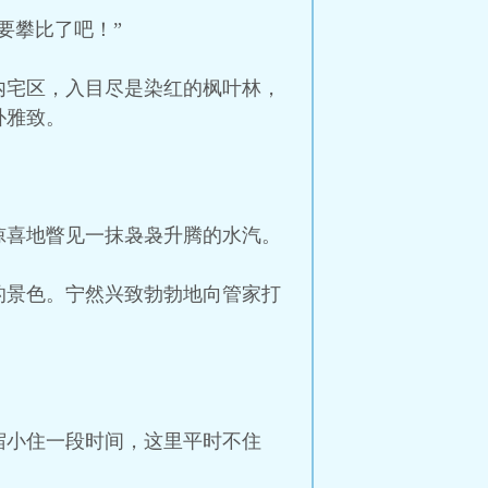
要攀比了吧！”
内宅区，入目尽是染红的枫叶林，
朴雅致。
惊喜地瞥见一抹袅袅升腾的水汽。
的景色。宁然兴致勃勃地向管家打
宿小住一段时间，这里平时不住