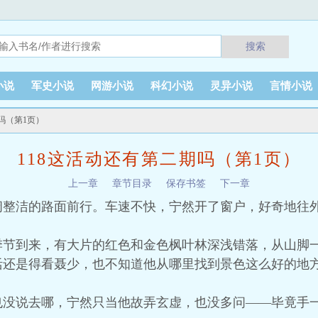
搜索
小说
军史小说
网游小说
科幻小说
灵异小说
言情小说
期吗（第1页）
118这活动还有第二期吗（第1页）
上一章
章节目录
保存书签
下一章
阔整洁的路面前行。车速不快，宁然开了窗户，好奇地往
季节到来，有大片的红色和金色枫叶林深浅错落，从山脚
活还是得看聂少，也不知道他从哪里找到景色这么好的地
也没说去哪，宁然只当他故弄玄虚，也没多问——毕竟手