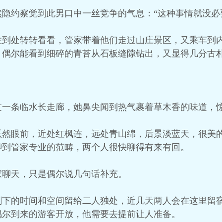
隐约察觉到此男口中一丝竞争的气息：“这种事情就没必
住到处转转看看，管家带着他们走过山庄景区，又乘车到
，偶尔能看到细碎的青苔从石板缝隙钻出，又显得几分古
过一条临水长走廊，她鼻尖闻到热气裹着草木香的味道，
跃然眼前，近处红枫连，远处青山绵，后景淡蓝天，很美
聊到管家专业的范畴，两个人很快聊得有来有回。
家聊天，只是偶尔说几句话补充。
剩下的时间和空间留给二人独处，近几天两人会在这里留
偶尔到来的游客开放，他需要去提前让人准备。