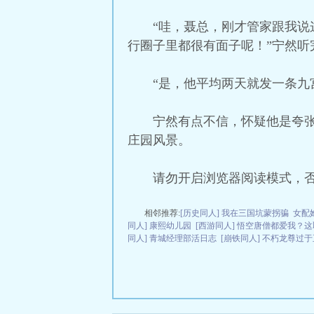
“哇，聂总，刚才管家跟我
行圈子里都很有面子呢！”宁然听
“是，他平均两天就发一条九
宁然有点不信，怀疑他是夸
庄园风景。
请勿开启浏览器阅读模式，
相邻推荐:
[历史同人] 我在三国坑蒙拐骗
女配
同人] 康熙幼儿园
[西游同人] 悟空唐僧都爱我？
同人] 青城经理部活日志
[崩铁同人] 不朽龙尊过