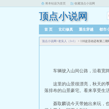
将本站设为首页
收藏顶点小说网
顶点小说网
首 页
玄幻修真
重生穿越
都市
顶点小说网
>
老实人（1v1）
> 118这活动还有第二
车辆驶入山间公路，沿着宽
这里的山景很漂亮，秋天的
落排布的山景豪宅。看来享受生
聂取麟说今天带她出来玩，