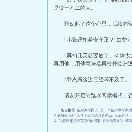
“好，我知道了。非洲那条线
是说一不二的人。
既然起了这个心思，后续的
“小张还扣着安守正？”白鹤
“再扣几天就要放了，动静太
再用他，用他意味着再给舒临洲透
“乔杰斯这边已经等不及了。
请勿开启浏览器阅读模式，
相邻推荐:
[福尔摩斯同人] 另一个福尔摩斯家
学养成白马君
大神！你网恋对象是gay
Beta竹马
本
我真没想把黑莲花O捡回家
原来你喜欢我
缠