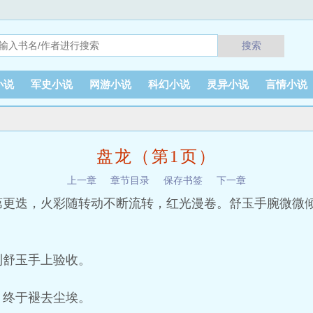
搜索
小说
军史小说
网游小说
科幻小说
灵异小说
言情小说
盘龙（第1页）
上一章
章节目录
保存书签
下一章
第更迭，火彩随转动不断流转，红光漫卷。舒玉手腕微微
到舒玉手上验收。
，终于褪去尘埃。