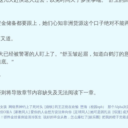
这几天赶快送人过去，以免时间久了多生事端。”舒玉的
资金储备都要跟上，她们心知非洲货源这个口子绝对不能
汀又道。
大已经被警署的人盯上了。”舒玉皱起眉，知道白鹤汀的
底。”
”
否则将导致章节内容缺失及无法阅读下一章。
的女孩
网络男神钓上了死对头
[崩铁] 药王正统在欢愉
堕海（校园nph）
那个Alpha
，但O装A
[家教同人] 爱你的人会想方设法奔向你
[足球同人] 她可是因扎吉
[综漫] 
哄！骄矜金丝雀倒追清冷医生
说好的毕业从教，怎么爆红了[娱乐圈]
把我的橙子兜着