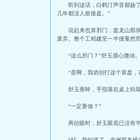
听到这话，白鹤汀声音都扬
几年都没人敢接盘。”
说起来也算邪门，盘龙山那
废弃。整个工程建至一半便戛然
“这么邪门？”舒玉眉心微动
“是啊，我劝别打这个算盘，
舒玉垂眸，手指落在桌上轻敲
“一定要做？”
再抬眼时，舒玉眼底已没有半