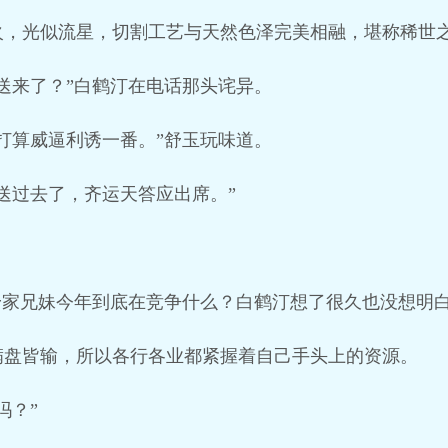
火，光似流星，切割工艺与天然色泽完美相融，堪称稀世
送来了？”白鹤汀在电话那头诧异。
打算威逼利诱一番。”舒玉玩味道。
送过去了，齐运天答应出席。”
舒家兄妹今年到底在竞争什么？白鹤汀想了很久也没想明
满盘皆输，所以各行各业都紧握着自己手头上的资源。
吗？”