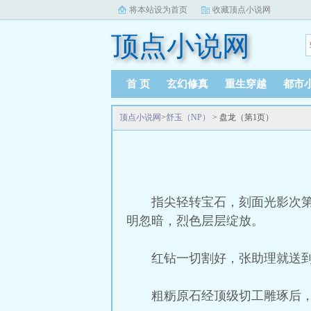
将本站设为首页
收藏顶点小说网
顶点小说网
首 页
玄幻修真
重生穿越
都市
顶点小说网
>
舒玉（NP）
> 盘龙（第1页）
指尖轻转宝石，刻面光影次
明忽暗，烈色层层绽放。
红钻一切割好，张助理就送
粗粝原石经顶级切工雕琢后