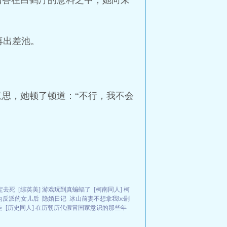
回答在白鹤汀的意料之中，她向来
再出差池。
意思，她顿了顿道：“不行，我不会
决定去死
[综英美] 游戏玩到真蝙蝠了
[柯南同人] 柯
成为反派的女儿后
隐婚日记
冰山前妻不想拿我be剧
走
[历史同人] 在历朝历代假冒国家意识的那些年