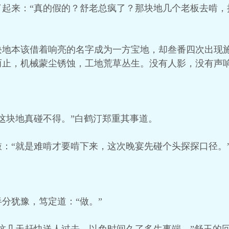
了起来：“真的假的？舒老总疯了？那块地几个老板去啃，
块地本该借着响亮的名字成为一方宝地，却叁番四次出现
而止，机械蒙尘锈蚀，工地荒草丛生。没有人影，没有声
。
这块地真碰不得。”白鹤汀郑重其事道。
：“就是难啃才要啃下来，这次晚宴先碰个头探探口径。
分犹豫，笃定道：“做。”