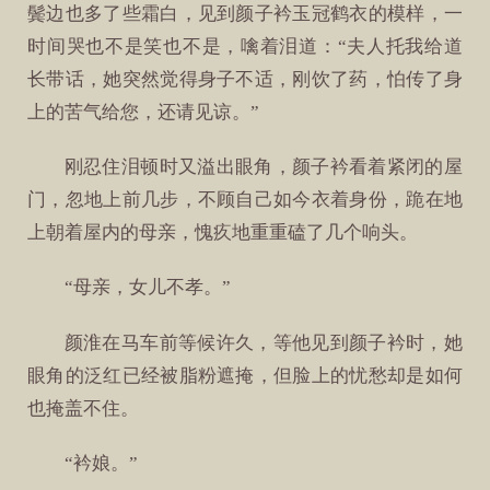
鬓边也多了些霜白，见到颜子衿玉冠鹤衣的模样，一
时间哭也不是笑也不是，噙着泪道：“夫人托我给道
长带话，她突然觉得身子不适，刚饮了药，怕传了身
上的苦气给您，还请见谅。”
刚忍住泪顿时又溢出眼角，颜子衿看着紧闭的屋
门，忽地上前几步，不顾自己如今衣着身份，跪在地
上朝着屋内的母亲，愧疚地重重磕了几个响头。
“母亲，女儿不孝。”
颜淮在马车前等候许久，等他见到颜子衿时，她
眼角的泛红已经被脂粉遮掩，但脸上的忧愁却是如何
也掩盖不住。
“衿娘。”