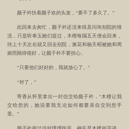
颜子衿扶着颜子欢的头发，“要不了多久了。”
此回来去匆忙，颜子衿还没来得及问询别院的情
况，只是听奉玉她们提过，木檀每隔五天便会回来，
待上十天左右就又回去别院，漱花和杨天昭被她和周
娘照顾得很好，让颜子衿不要担心。
“只要他们好好的，我就放心了。”
“对了，”
寄香从怀里拿出一封信交给颜子衿，“木檀让我
交给您的，她说要我无论如何都要亲自交到您手
里。”
颜子衿接过信封缓缓拆开，确实是木檀的字迹，