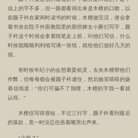
信上的字不多，但一眼都看得出来是木檀的口吻，以
前颜子衿在家闲时读书的时候，木檀做完活，便会拿
着书坐在院子外面教院里的那些婢女小厮们写字，颜
子衿这个时候会拿着纸笔走上前，叫他们写信，什么
时候能顺顺利利地写满一张纸，就给他们放好几天的
假。
有时候年纪小的会想着耍机灵，去央木檀帮他们
作弊，但每每都会被颜子衿逮住，然后她笑嘻嘻的扬
着信纸道：“你们可骗不了我哩，木檀的字我一看就
认得。”
木檀信写得很短，不过三行字，颜子衿看到最后
的落款，竟一时没忍住捂着嘴哭出声来。
“小姐？”