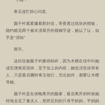
奉玉连忙担心问道。
颜子衿紧紧攥着那封信，寄香透过纸张的褶皱，
隐约瞧见两个被水渍晕开的模糊字迹，她认了认，似
乎是“清知”
两字。
这封信被颜子衿撕得粉碎，因为木檀在信中叫她
读完便将其毁掉，至于信上的内容，她也没告诉所有
人，只是最后嘱咐奉玉他们，无论如何，都要让木檀
等她。
颜子衿是在傍晚离开的颜家，最后离开的时候她
特地去见了秦夫人，然而见到的只有平妈妈，平妈妈