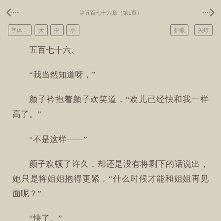
第五百七十六章（第1页）
字体：
大
中
小
护眼
关灯
五百七十六、
“我当然知道呀，”
颜子衿抱着颜子欢笑道，“欢儿已经快和我一样
高了。”
“不是这样——”
颜子欢顿了许久，却还是没有将剩下的话说出，
她只是将姐姐抱得更紧，“什么时候才能和姐姐再见
面呢？”
“快了。”