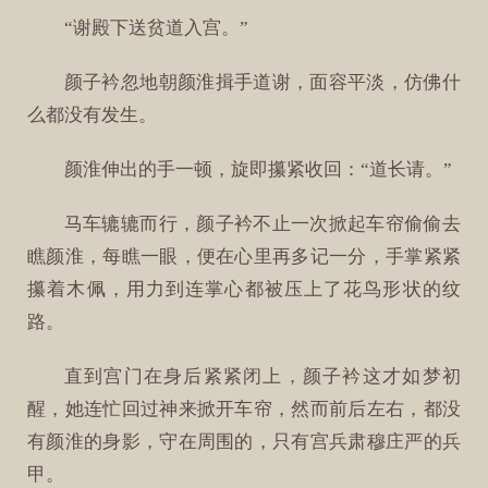
“谢殿下送贫道入宫。”
颜子衿忽地朝颜淮揖手道谢，面容平淡，仿佛什
么都没有发生。
颜淮伸出的手一顿，旋即攥紧收回：“道长请。”
马车辘辘而行，颜子衿不止一次掀起车帘偷偷去
瞧颜淮，每瞧一眼，便在心里再多记一分，手掌紧紧
攥着木佩，用力到连掌心都被压上了花鸟形状的纹
路。
直到宫门在身后紧紧闭上，颜子衿这才如梦初
醒，她连忙回过神来掀开车帘，然而前后左右，都没
有颜淮的身影，守在周围的，只有宫兵肃穆庄严的兵
甲。