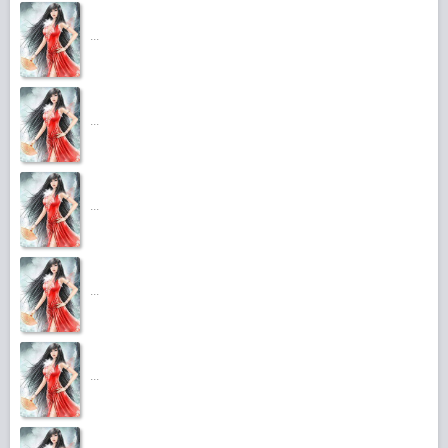
...
...
...
...
...