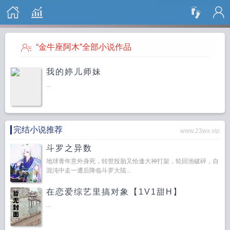
搜 索
“金牛座阿木”全部小说作品
我的婷儿师妹
...
完结小说推荐
www.23wx.vip
斗罗之异数
地球青年意外身死，转世投胎又恰逢大神打架，轮回池破碎，自
混沌中走一遭后降临斗罗大陆...
在恋爱综艺里搞对象【1V1甜H】
...