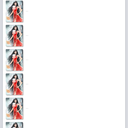
...
...
...
...
...