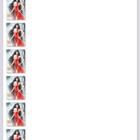
...
...
...
...
...
...