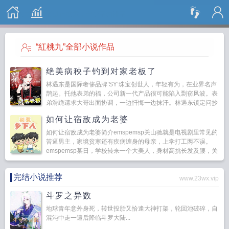
搜 索
“紅桃九”全部小说作品
绝美病秧子钓到对家老板了
林遇东是国际奢侈品牌’SY‘珠宝创世人，年轻有为，在业界名声
鹊起。托他表弟的福，公司新一代产品很可能陷入剽窃风波。表
弟滑跪请求大哥出面协调，一边忏悔一边抹汗。林遇东镇定问抄
的谁。...
如何让宿敌成为老婆
如何让宿敌成为老婆简介emspemsp关山驰就是电视剧里常见的
苦逼男主，家境贫寒还有疾病缠身的母亲，上学打工两不误。
emspemsp某日，学校转来一个大美人，身材高挑长发及腰，关
键还有钱。漂亮是漂亮，可惜性格火辣。...
完结小说推荐
www.23wx.vip
斗罗之异数
地球青年意外身死，转世投胎又恰逢大神打架，轮回池破碎，自
混沌中走一遭后降临斗罗大陆...