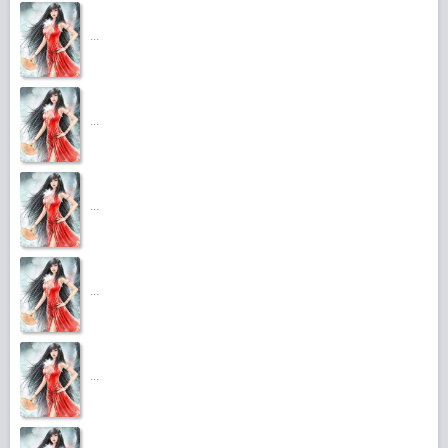
...
...
...
...
...