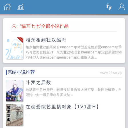
搜 索
“猫耳七七”全部小说作品
相亲相到壮汉酷哥
相亲相到壮汉酷哥简介emspemsp体型差先婚后爱emspemsp乖
巧可爱美食博主vs一米九壮汉物理老师emspemsp治愈系甜妹vs
闷骚型人夫emspemspemspemsp姐姐嫁入豪...
完结小说推荐
www.23wx.vip
斗罗之异数
地球青年意外身死，转世投胎又恰逢大神打架，轮回池破碎，自
混沌中走一遭后降临斗罗大陆...
在恋爱综艺里搞对象【1V1甜H】
...