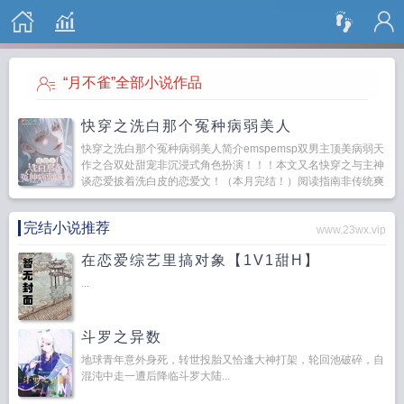
搜 索
“月不雀”全部小说作品
快穿之洗白那个冤种病弱美人
快穿之洗白那个冤种病弱美人简介emspemsp双男主顶美病弱天
作之合双处甜宠非沉浸式角色扮演！！！本文又名快穿之与主神
谈恋爱披着洗白皮的恋爱文！（本月完结！）阅读指南非传统爽
文，不喜勿入主受身弱心...
完结小说推荐
www.23wx.vip
在恋爱综艺里搞对象【1V1甜H】
...
斗罗之异数
地球青年意外身死，转世投胎又恰逢大神打架，轮回池破碎，自
混沌中走一遭后降临斗罗大陆...