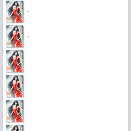
...
...
...
...
...