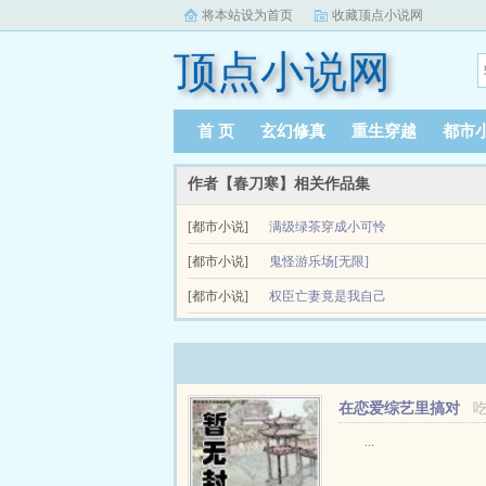
将本站设为首页
收藏顶点小说网
顶点小说网
首 页
玄幻修真
重生穿越
都市
作者【春刀寒】相关作品集
[都市小说]
满级绿茶穿成小可怜
林非鹿外号绿茶公主心机婊中的战斗婊，民间奥斯
[都市小说]
鬼怪游乐场[无限]
林非鹿反思自己...
[都市小说]
权臣亡妻竟是我自己
权臣亡妻竟是我自己简介emspemsp云楼是暗杀组织
惋惜但无情，一包碎...
在恋爱综艺里搞对
象【1V1甜H】
...