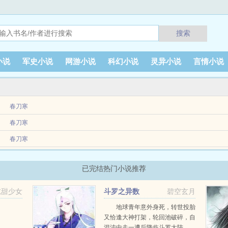
搜索
小说
军史小说
网游小说
科幻小说
灵异小说
言情小说
春刀寒
卡影后卖得了萌，掐得了架，装得了无辜，演得了白莲反正不是个好人后来她为自己的
春刀寒
春刀寒
细刃培养出来的天字号杀手emspemsp某次任务失败，云楼身受重伤，鬼门关走了一趟，
已完结热门小说推荐
吃甜少女
斗罗之异数
碧空玄月
地球青年意外身死，转世投胎
又恰逢大神打架，轮回池破碎，自
混沌中走一遭后降临斗罗大陆...