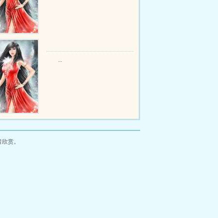
...
者欣赏。