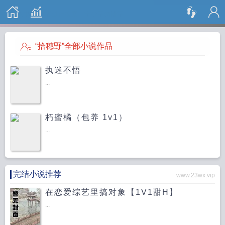
搜 索
“拾穗野”全部小说作品
执迷不悟
...
朽蜜橘（包养 1v1）
...
完结小说推荐
www.23wx.vip
在恋爱综艺里搞对象【1V1甜H】
...