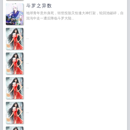
斗罗之异数
地球青年意外身死，转世投胎又恰逢大神打架，轮回池破碎，自
混沌中走一遭后降临斗罗大陆...
...
...
...
...