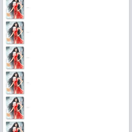
...
...
...
...
...
...