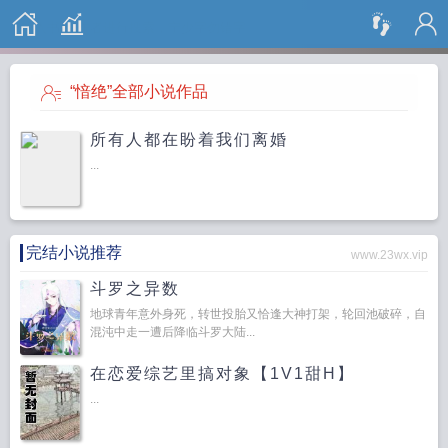
搜 索
“愔绝”全部小说作品
所有人都在盼着我们离婚
...
完结小说推荐
www.23wx.vip
斗罗之异数
地球青年意外身死，转世投胎又恰逢大神打架，轮回池破碎，自
混沌中走一遭后降临斗罗大陆...
在恋爱综艺里搞对象【1V1甜H】
...