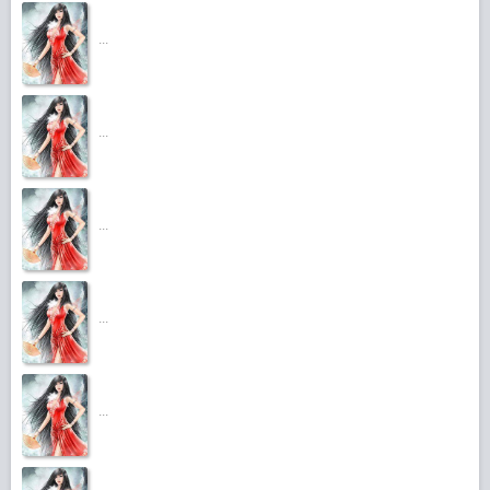
...
...
...
...
...