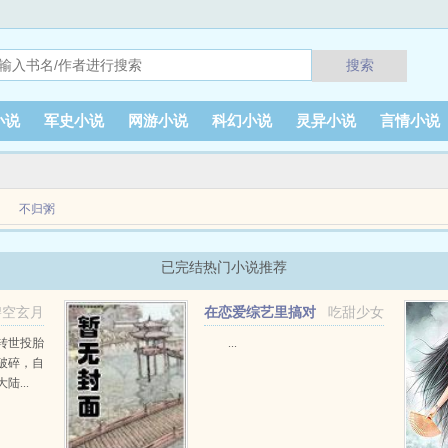
搜索
小说
军史小说
网游小说
科幻小说
灵异小说
言情小说
不归粥
嫁，夫君秦文不仅仪表堂堂，还是个秀才。村里人人羡慕，他能嫁得这么好的郎君。emsp
已完结热门小说推荐
碧空玄月
在恋爱综艺里搞对
吃甜少女
象【1V1甜H】
转世投胎
...
破碎，自
...