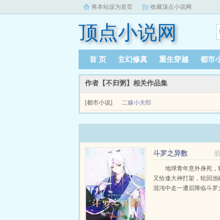
将本站设为首页
收藏顶点小说网
顶点小说网
首 页
玄幻修真
重生穿越
都市
作者【不归粥】相关作品集
[都市小说]
二嫁小夫郎
二嫁小夫郎简介emspemsp「江云满怀期待的出
当着满堂宾客的面，撕毁婚约，说迎他...
斗罗之异数
地球青年意外身死，
又恰逢大神打架，轮回池
混沌中走一遭后降临斗罗大陆