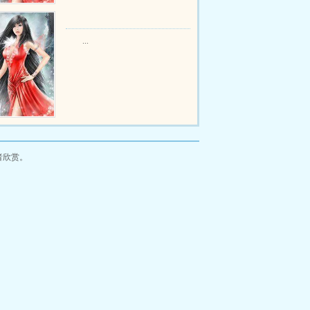
...
者欣赏。