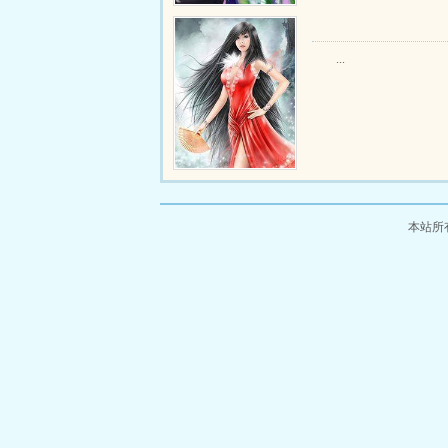
...
本站所